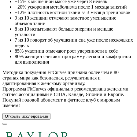
+15% к мышечной массе уже через 8 недель
+20% ускорения метаболизма после 1 месяца занятий
+12% плотность костной ткани за 3 месяца тренировок
9 из 10 женщин отмечают заметное уменьшение
объемов талии
8 из 10 испытывают больше энергии и меньше
усталости
7 из 10 говорят об улучшении сна уже после нескольких
недель
85% участниц отмечают рост уверенности в себе
80% женщин считают программу легкой и комфортной
для выполнения
Методика похудения FitCurves признана более чем в 80
странах мира как безопасная, результативная и
адаптированная к женскому организму.
Программа FitCurves официально рекомендована женскими
фитнес-ассоциациями в США, Канаде, Японии и Европе.
Покупай годовой абонемент в фитнесс клуб с мировым
именем!
Открыть исследование