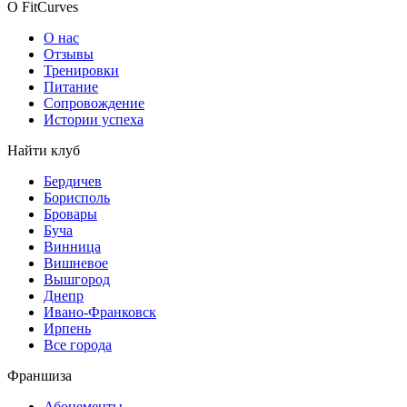
О FitCurves
О нас
Отзывы
Тренировки
Питание
Сопровождение
Истории успеха
Найти клуб
Бердичев
Борисполь
Бровары
Буча
Винница
Вишневое
Вышгород
Днепр
Ивано-Франковск
Ирпень
Все города
Франшиза
Абонементы