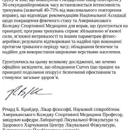
30-секунднийпроміжок часу встановлюється інтенсивність
тренувань (зазвичай 40-75% від максимального повторення
вправи), що відповідає рекомендаціям Національної Асоціації
щодо покращення фізичного стану та Американського
Коледжу Спортивної Медицини для вправ, що ґрунтуються на
принципі; програма тренувань сприяє збільшенню м’язової
сили, м’язової витривалості та іншим параметрам фітнес-
аеробіки; результати відтворювані та надійні при виконанні
протягом тривалого періоду часу; обладнання безпечне та
надійне для використання широкими верствами населення.
Грунтуючись на цьому великому дослідженні, ми хочемо
офіційно засвідчити, що обладнання Curves (що працює на
принципі подолання опору) є безпечнимі ефективним та
стимулює загальне здоров’я.
Річард Б. Крайдер, Лікар філософії, Науковий співробітник
Американського Коледжу Спортивної Медицини Професор,
завідувач кафедри Лабораторії Лікувальної Фізкультури та
Здорового Харчування Центру Лікувальної Фізкультури,