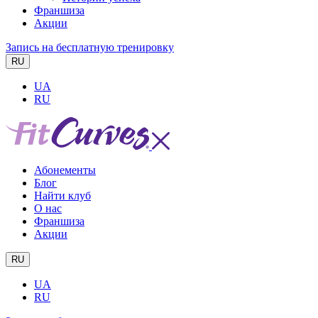
Франшиза
Акции
Запись на бесплатную тренировку
RU
UA
RU
Абонементы
Блог
Найти клуб
О нас
Франшиза
Акции
RU
UA
RU