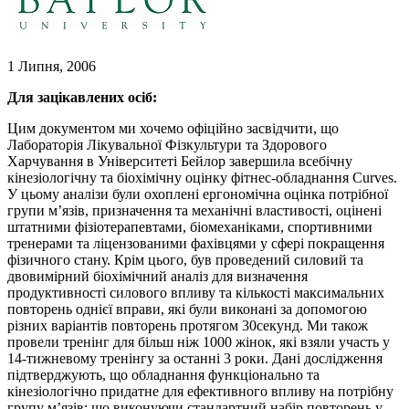
1 Липня, 2006
Для зацікавлених осіб:
Цим документом ми хочемо офіційно засвідчити, що
Лабораторія Лікувальної Фізкультури та Здорового
Харчування в Університеті Бейлор завершила всебічну
кінезіологічну та біохімічну оцінку фітнес-обладнання Curves.
У цьому аналізи були охоплені ергономічна оцінка потрібної
групи м’язів, призначення та механічні властивості, оцінені
штатними фізіотерапевтами, біомеханіками, спортивними
тренерами та ліцензованими фахівцями у сфері покращення
фізичного стану. Крім цього, був проведений силовий та
двовимірний біохімічний аналіз для визначення
продуктивності силового впливу та кількості максимальних
повторень однієї вправи, які були виконані за допомогою
різних варіантів повторень протягом 30секунд. Ми також
провели тренінг для більш ніж 1000 жінок, які взяли участь у
14-тижневому тренінгу за останні 3 роки. Дані дослідження
підтверджують, що обладнання функціонально та
кінезіологічно придатне для ефективного впливу на потрібну
групу м’язів; що виконуючи стандартний набір повторень у