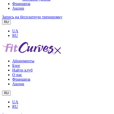
Франшиза
Акции
Запись на бесплатную тренировку
RU
UA
RU
Абонементы
Блог
Найти клуб
О нас
Франшиза
Акции
RU
UA
RU