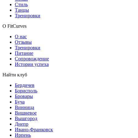
Стиль
Танцы
Тренировки
О FitCurves
О нас
Отзывы
Тренировки
Питание
Сопровождение
Истории успеха
Найти клуб
Бердичев
Борисполь
Бровары
Буча
Винница
Вишневое
Вышгород
Днепр
Ивано-Франковск
Ирпень