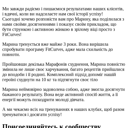
Ми завжди радіємо і пишаємося результатами наших клієнтів,
і вдячні, коли ви надсилаєте нам свої історії успіху!
Сьогодні хочемо розповісти вам про Марину, яка поділилася з
нами своїми досягненнями і показує своїм прикладом, що
бути стрункою і активною жінкою в зрілому віці просто з
FitCurves!
Марина тренується вже майже 3 роки. Вона вирішила
спробувати програму FitCurves, адже мала схильність до
повноти.
Пройшовши декілька Марафонів схуднення, Марина повністю
змінила не лише своє харчування, багато рецептів прийшлися
до вподоби і її родині. Комплексний підхід допоміг нашій
героїні схуднути на 10 кг та підтягнути своє тіло
Марина неймовірно задоволена собою, адже змогла досягнути
бажаного результату. Вона веде активний спосіб життя, а її
енергії можуть позаздрити молоді дівчата.
А ми чекаємо всіх на тренуваннях в наших клубах, щоб разом
тренуватися і досягати успіху!
Присоединяйтесь к сообществу