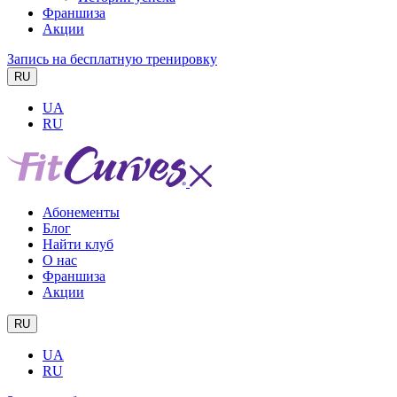
Франшиза
Акции
Запись на бесплатную тренировку
RU
UA
RU
Абонементы
Блог
Найти клуб
О нас
Франшиза
Акции
RU
UA
RU