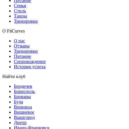
Питание
Семья
Стиль
Танцы
Тренировки
О FitCurves
О нас
Отзывы
Тренировки
Питание
Сопровождение
Истории успеха
Найти клуб
Бердичев
Борисполь
Бровары
Буча
Винница
Вишневое
Вышгород
Днепр
Ивано-Франковск