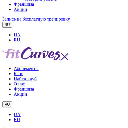
Франшиза
Акции
Запись на бесплатную тренировку
RU
UA
RU
Абонементы
Блог
Найти клуб
О нас
Франшиза
Акции
RU
UA
RU