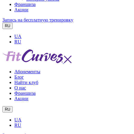
Франшиза
Акции
Запись на бесплатную тренировку
RU
UA
RU
Абонементы
Блог
Найти клуб
О нас
Франшиза
Акции
RU
UA
RU