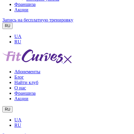
Франшиза
Акции
Запись на бесплатную тренировку
RU
UA
RU
Абонементы
Блог
Найти клуб
О нас
Франшиза
Акции
RU
UA
RU