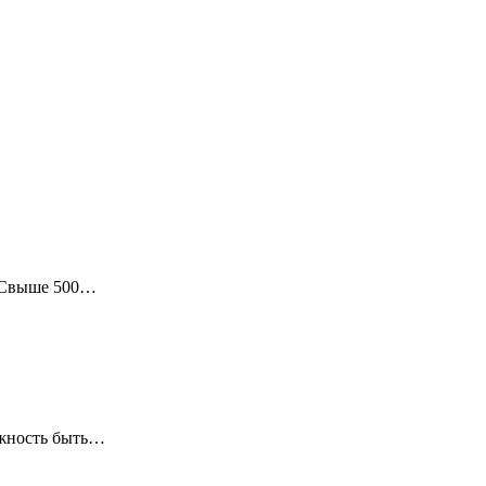
в! Свыше 500…
ожность быть…