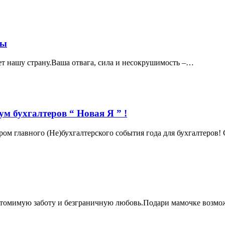
ны
ет нашу страну.Ваша отвага, сила и несокрушимость –…
ум бухгалтеров “ Новая Я ” !
нером главного (Не)бухгалтерского события года для бухгалтеро
неутомимую заботу и безграничную любовь.Подари мамочке возм