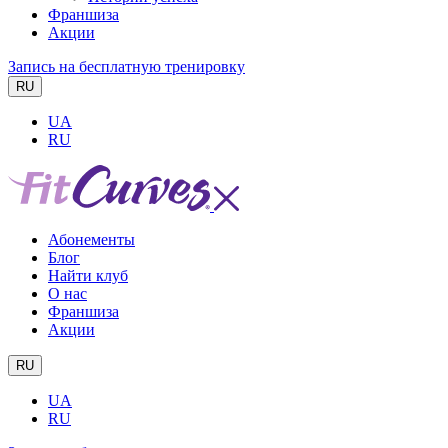
Франшиза
Акции
Запись на бесплатную тренировку
RU
UA
RU
Абонементы
Блог
Найти клуб
О нас
Франшиза
Акции
RU
UA
RU