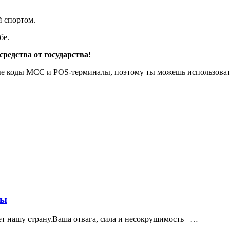
й спортом.
бе.
средства от государства!
ые коды MCC и POS-терминалы, поэтому ты можешь использовать 
ны
ет нашу страну.Ваша отвага, сила и несокрушимость –…