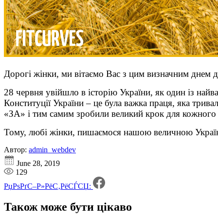
Дорогі жінки, ми вітаємо Вас з цим визначним днем ​​дл
28 червня увійшло в історію України, як один із най
Конституції України – це була важка праця, яка трива
«ЗА» і тим самим зробили великий крок для кожного 
Тому, любі жінки, пишаємося нашою величною Украї
Автор:
admin_webdev
June 28, 2019
129
РџРѕРґС–Р»РёС‚РёСЃСЏ:
Також може бути
цікаво