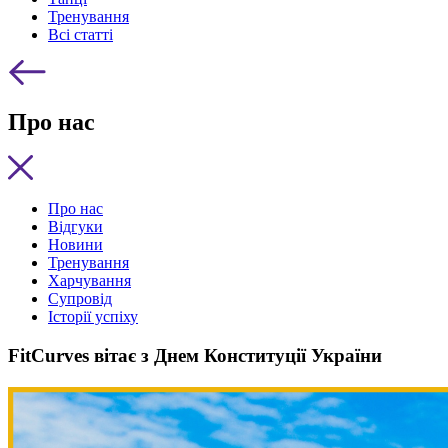
Тренування
Всі статті
Про нас
Про нас
Відгуки
Новини
Тренування
Харчування
Супровід
Історії успіху
FitCurves вітає з Днем Конституції України