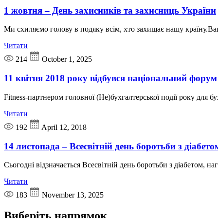
1 жовтня – День захисників та захисниць України
Ми схиляємо голову в подяку всім, хто захищає нашу країну.Ваш
Читати
214
October 1, 2025
11 квітня 2018 року відбувся національний форум
Fitness-партнером головної (Не)бухгалтерської події року для 
Читати
192
April 12, 2018
14 листопада – Всесвітній день боротьби з діабето
Сьогодні відзначається Всесвітній день боротьби з діабетом,
Читати
183
November 13, 2025
Виберіть
напрямок