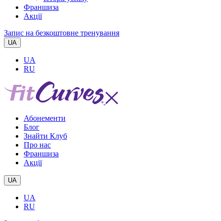
Франшиза
Акції
Запис на безкоштовне тренування
UA
UA
RU
Абонементи
Блог
Знайти Клуб
Про нас
Франшиза
Акції
UA
UA
RU