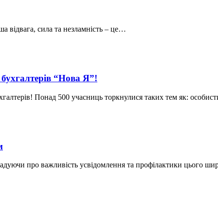
а відвага, сила та незламність – це…
 бухгалтерів “Нова Я”!
бухгалтерів! Понад 500 учасниць торкнулися таких тем як: особис
м
 нагадуючи про важливість усвідомлення та профілактики цього 