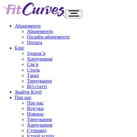
Абонементи
Абонементи
Онлайн-абонементи
Оплата
Блог
Здоров`я
Харчування
Сім`я
Стиль
Танці
Тренування
Всі статті
Знайти Клуб
Про нас
Про нас
Відгуки
Новини
Тренування
Харчування
Супровід
Історії успіху