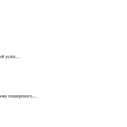
тий успіх…
широко поширеного…