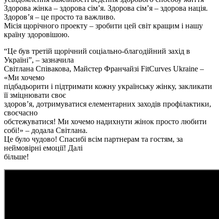
Здорова жінка – здорова сім’я. Здорова сім’я – здорова нація.
Здоров’я – це просто та важливо.
Місія щорічного проекту – зробити цей світ кращим і нашу
країну здоровішою.
“Це був третій щорічний соціально-благодійний захід в
Україні”, – зазначила
Світлана Співакова, Майстер Франчайзі FitCurves Ukraine –
«Ми хочемо
підбадьорити і підтримати кожну українську жінку, закликати
її зміцнювати своє
здоров’я, дотримуватися елементарних заходів профілактики,
своєчасно
обстежуватися! Ми хочемо надихнути жінок просто любити
собі!» – додала Світлана.
Це було чудово! Спасибі всім партнерам та гостям, за
неймовірні емоції! Далі
більше!