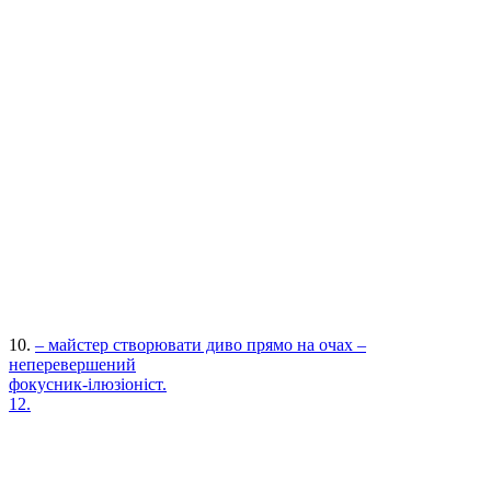
10.
– майстер створювати диво прямо на очах –
неперевершений
фокусник-ілюзіоніст.
12.