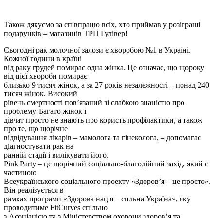
Також дякуємо за співпрацю всіх, хто приймав у розіграші
подарунків – магазинів ТРЦ Гулівер!
Сьогодні рак молочної залози є хворобою №1 в Україні.
Кожної години в країні
від раку грудей помирає одна жінка. Це означає, що щороку
від цієї хвороби помирає
близько 9 тисяч жінок, а за 27 років незалежності – понад 240
тисяч жінок. Високий
рівень смертності пов’язаний зі слабкою знаністю про
проблему. Багато жінок і
дівчат просто не знають про користь профілактики, а також
про те, що щорічне
відвідування лікарів – мамолога та гінеколога, – допомагає
діагностувати рак на
ранній стадії і вилікувати його.
Pink Party – це щорічний соціально-благодійний захід, який є
частиною
Всеукраїнського соціального проекту «Здоров’я – це просто».
Він реалізується в
рамках програми «Здорова нація – сильна Україна», яку
проводитиме FitCurves спільно
з Асоціацією та з Міністерством охорони здоров’я та