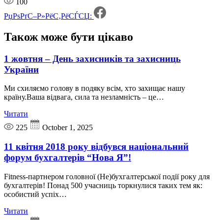
100
РџРѕРґС–Р»РёС‚РёСЃСЏ:
Також може бути
цікаво
1 жовтня – День захисників та захисниць
України
Ми схиляємо голову в подяку всім, хто захищає нашу
країну.Ваша відвага, сила та незламність – це…
Читати
225
October 1, 2025
11 квітня 2018 року відбувся національний
форум бухгалтерів “Нова Я”!
Fitness-партнером головної (Не)бухгалтерської події року для
бухгалтерів! Понад 500 учасниць торкнулися таких тем як:
особистий успіх…
Читати