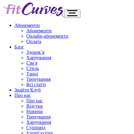
Абонементи
Абонементи
Онлайн-абонементи
Оплата
Блог
Здоров`я
Харчування
Сім`я
Стиль
Танці
Тренування
Всі статті
Знайти Клуб
Про нас
Про нас
Відгуки
Новини
Тренування
Харчування
Супровід
Історії успіху