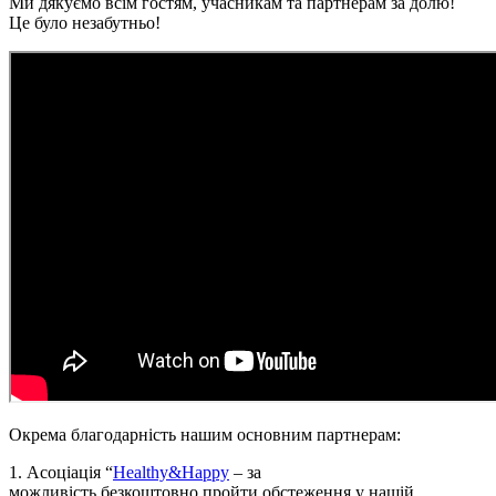
Ми дякуємо всім гостям, учасникам та партнерам за долю!
Це було незабутньо!
Окрема благодарність нашим основним партнерам:
1. Асоціація “
Healthy&Happy
– за
можливість безкоштовно пройти обстеження у нашій