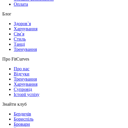
Оплата
Блог
Здоров`я
Харчування
Сім`я
Стиль
Танці
Тренування
Про FitCurves
Про нас
Відгуки
Тренування
Харчування
Супровід
Історії успіху
Знайти клуб
Бердичів
Бориспіль
Бровари