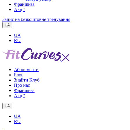
Франшиза
Акції
Запис на безкоштовне тренування
UA
UA
RU
Абонементи
Блог
Знайти Клуб
Про нас
Франшиза
Акції
UA
UA
RU