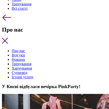
Тренування
Всі статті
Про нас
Про нас
Відгуки
Новини
Тренування
Харчування
Супровід
Історії успіху
У Києві відбулася вечірка PinkParty!