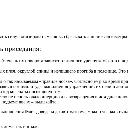
ать силу, тонизировать мышцы, сбрасывать лишние сантиметры 
ь приседания:
 (степень их поворота зависит от личного уровня комфорта и ви
тых плеч, округлой спины и излишнего прогиба в пояснице. Это 
 о так называемом «правиле носка». Согласно ему, во время при
е зависит от амплитуды выполнения упражнений, их цели и анат
ыход колена за носок допустим.
тело не использовало инерцию для возвращения в исходное пол
и подъеме вверх – выдыхайте.
 выполнения будет доведена до автоматизма, можно усложнять на
дома, так и в зале: