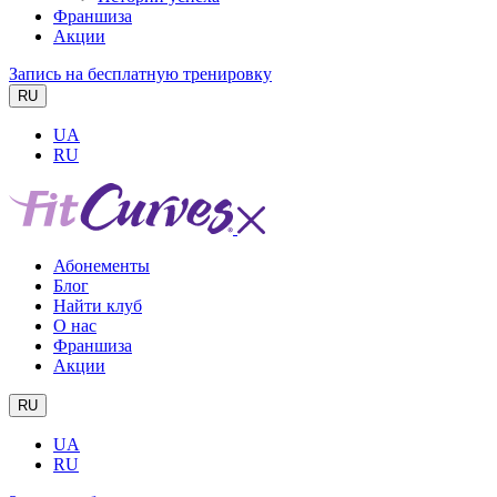
Франшиза
Акции
Запись на бесплатную тренировку
RU
UA
RU
Абонементы
Блог
Найти клуб
О нас
Франшиза
Акции
RU
UA
RU