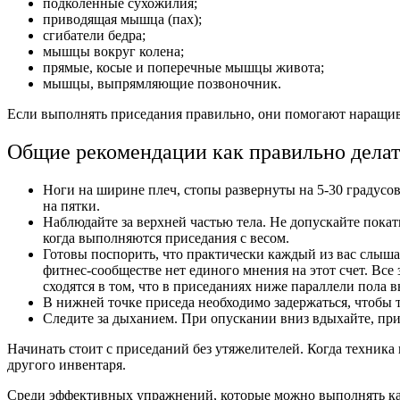
подколенные сухожилия;
приводящая мышца (пах);
сгибатели бедра;
мышцы вокруг колена;
прямые, косые и поперечные мышцы живота;
мышцы, выпрямляющие позвоночник.
Если выполнять приседания правильно, они помогают наращив
Общие рекомендации как правильно делат
Ноги на ширине плеч, стопы развернуты на 5-30 градусов
на пятки.
Наблюдайте за верхней частью тела. Не допускайте пока
когда выполняются приседания с весом.
Готовы поспорить, что практически каждый из вас слышал
фитнес-сообществе нет единого мнения на этот счет. Вс
сходятся в том, что в приседаниях ниже параллели пола в
В нижней точке приседа необходимо задержаться, чтобы 
Следите за дыханием. При опускании вниз вдыхайте, пр
Начинать стоит с приседаний без утяжелителей. Когда техника
другого инвентаря.
Среди эффективных упражнений, которые можно выполнять как 