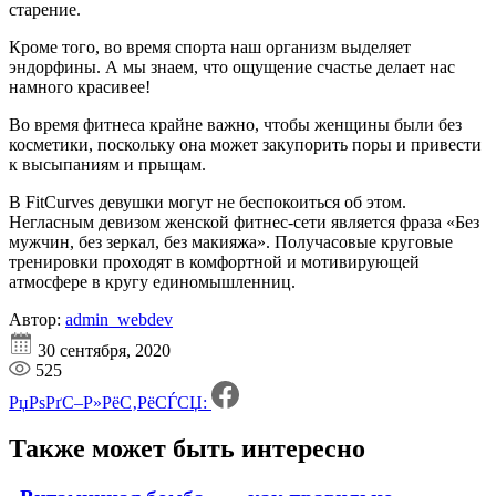
старение.
Кроме того, во время спорта наш организм выделяет
эндорфины. А мы знаем, что ощущение счастье делает нас
намного красивее!
Во время фитнеса крайне важно, чтобы женщины были без
косметики, поскольку она может закупорить поры и привести
к высыпаниям и прыщам.
В FitCurves девушки могут не беспокоиться об этом.
Негласным девизом женской фитнес-сети является фраза «Без
мужчин, без зеркал, без макияжа». Получасовые круговые
тренировки проходят в комфортной и мотивирующей
атмосфере в кругу единомышленниц.
Автор:
admin_webdev
30 сентября, 2020
525
РџРѕРґС–Р»РёС‚РёСЃСЏ:
Также может быть
интересно