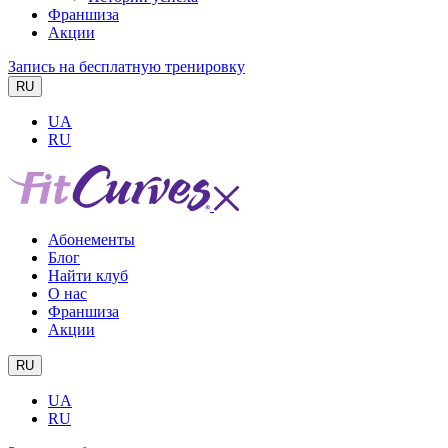
Франшиза
Акции
Запись на бесплатную тренировку
RU
UA
RU
Абонементы
Блог
Найти клуб
О нас
Франшиза
Акции
RU
UA
RU