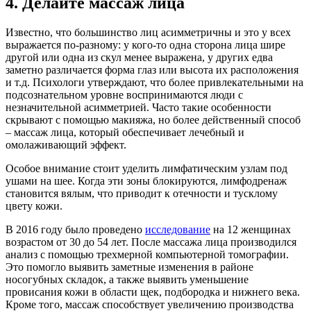
4. Делайте массаж лица
Известно, что большинство лиц асимметричны и это у всех
выражается по-разному: у кого-то одна сторона лица шире
другой или одна из скул менее выражена, у других едва
заметно различается форма глаз или высота их расположения
и т.д. Психологи утверждают, что более привлекательными на
подсознательном уровне воспринимаются люди с
незначительной асимметрией. Часто такие особенности
скрывают с помощью макияжа, но более действенный способ
– массаж лица, который обеспечивает лечебный и
омолаживающий эффект.
Особое внимание стоит уделить лимфатическим узлам под
ушами на шее. Когда эти зоны блокируются, лимфодренаж
становится вялым, что приводит к отечности и тусклому
цвету кожи.
В 2016 году было проведено
исследование
на 12 женщинах
возрастом от 30 до 54 лет. После массажа лица производился
анализ с помощью трехмерной компьютерной томографии.
Это помогло выявить заметные изменения в районе
носогубных складок, а также выявить уменьшение
провисания кожи в области щек, подбородка и нижнего века.
Кроме того, массаж способствует увеличению производства