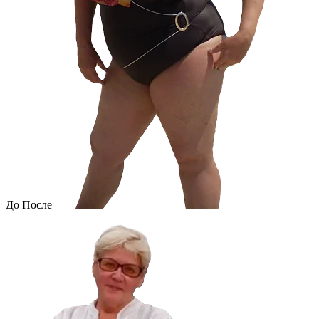
До
После