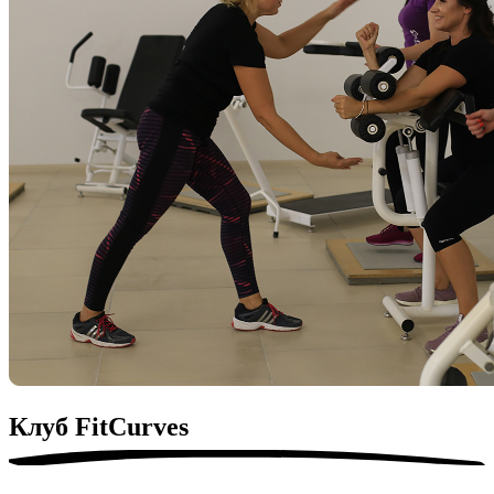
Клуб
FitСurves