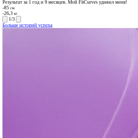
Результат за 1 год и 9 месяцев. Мой FitCurves удивил меня!
-85
см
-26,3
кг
1
/
3
Больше историй успеха