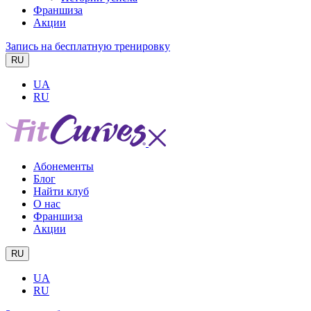
Франшиза
Акции
Запись на бесплатную тренировку
RU
UA
RU
Абонементы
Блог
Найти клуб
О нас
Франшиза
Акции
RU
UA
RU