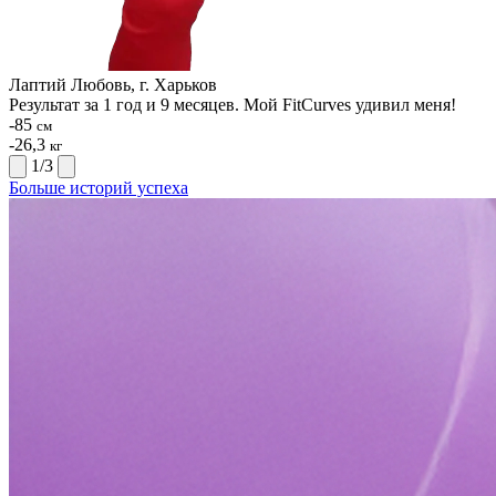
Лаптий Любовь, г. Харьков
Результат за 1 год и 9 месяцев. Мой FitCurves удивил меня!
-85
см
-26,3
кг
1
/
3
Больше историй успеха