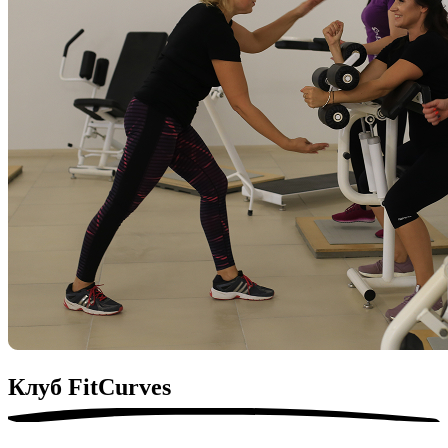
Клуб
FitСurves