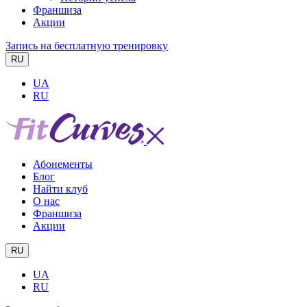
Франшиза
Акции
Запись на бесплатную тренировку
RU
UA
RU
Абонементы
Блог
Найти клуб
О нас
Франшиза
Акции
RU
UA
RU