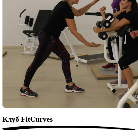
Клуб
FitСurves