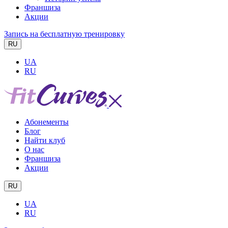
Франшиза
Акции
Запись на бесплатную тренировку
RU
UA
RU
Абонементы
Блог
Найти клуб
О нас
Франшиза
Акции
RU
UA
RU