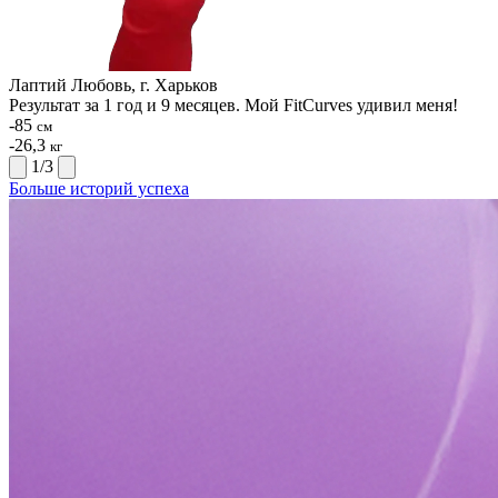
Лаптий Любовь, г. Харьков
Результат за 1 год и 9 месяцев. Мой FitCurves удивил меня!
-85
см
-26,3
кг
1
/
3
Больше историй успеха