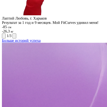
Лаптий Любовь, г. Харьков
Результат за 1 год и 9 месяцев. Мой FitCurves удивил меня!
-85
см
-26,3
кг
1
/
3
Больше историй успеха