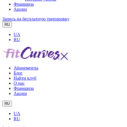
Франшиза
Акции
Запись на бесплатную тренировку
RU
UA
RU
Абонементы
Блог
Найти клуб
О нас
Франшиза
Акции
RU
UA
RU