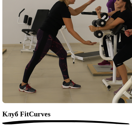
Клуб
FitСurves