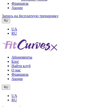
Франшиза
Акции
Запись на бесплатную тренировку
RU
UA
RU
Абонементы
Блог
Найти клуб
О нас
Франшиза
Акции
RU
UA
RU