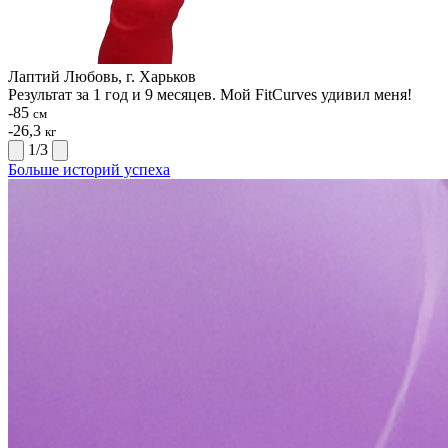
Лаптий Любовь, г. Харьков
Результат за 1 год и 9 месяцев. Мой FitCurves удивил меня!
-85
см
-26,3
кг
1
/
3
Больше историй успеха