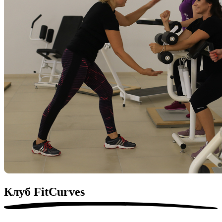
Клуб
FitСurves