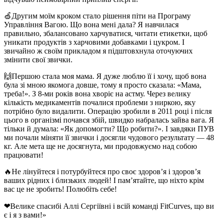
🍏Другим моїм кроком стало рішення піти на Програму
Управління Вагою. Що вона мені дала? Я навчилася
правильно, збалансовано харчуватися, читати етикетки, щоб
уникати продуктів з харчовими добавками і цукром. І
звичайно ж своїм прикладом я підштовхнула оточуючих
змінити свої звички.
🙌Першою стала моя мама. Я дуже люблю її і хочу, щоб вона
була зі мною якомога довше, тому я просто сказала: «Мама,
треба!». З 8-ми років вона хворіє на астму. Через велику
кількість медикаментів почалися проблеми з ниркою, яку
потрібно було видалити. Операцію зробили в 2011 році і після
цього в організмі почався збій, швидко набралась зайва вага. Я
тільки й думала: «Як допомогти? Що робити?». І завдяки ПУВ
ми почали міняти її звички і досягли чудового результату — 48
кг. Але мета ще не досягнута, ми продовжуємо над собою
працювати!
🔥Не лінуйтеся і потурбуйтеся про своє здоров’я і здоров’я
ваших рідних і близьких людей! І пам’ятайте, що ніхто крім
вас це не зробить! Полюбіть себе!
❤Велике спасибі Аллі Сергіївні і всій команді FitCurves, що ви
є і я з вами!»