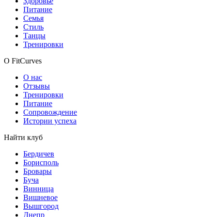
Здоровье
Питание
Семья
Стиль
Танцы
Тренировки
О FitCurves
О нас
Отзывы
Тренировки
Питание
Сопровождение
Истории успеха
Найти клуб
Бердичев
Борисполь
Бровары
Буча
Винница
Вишневое
Вышгород
Днепр