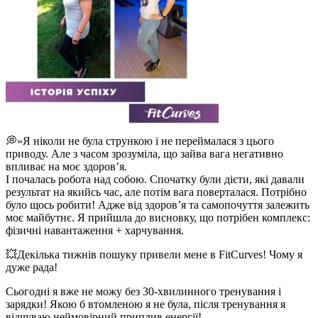
💭»Я ніколи не була стрункою і не переймалася з цього
приводу. Але з часом зрозуміла, що зайва вага негативно
впливає на моє здоров’я.
І почалась робота над собою. Спочатку були дієти, які давали
результат на якийсь час, але потім вага поверталася. Потрібно
було щось робити! Адже від здоров’я та самопочуття залежить
моє майбутнє. Я прийшла до висновку, що потрібен комплекс:
фізичні навантаження + харчування.
💥Декілька тижнів пошуку привели мене в FitCurves! Чому я
дуже рада!
Сьогодні я вже не можу без 30-хвилинного тренування і
зарядки! Якою б втомленою я не була, після тренування я
відчуваю неймовірний приплив енергії!