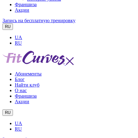
Франшиза
Акции
Запись на бесплатную тренировку
RU
UA
RU
Абонементы
Блог
Найти клуб
О нас
Франшиза
Акции
RU
UA
RU