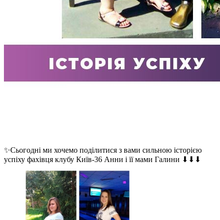
✨Сьогодні ми хочемо поділитися з вами сильною історією
успіху фахівця клубу Київ-36 Анни і її мами Галини ⬇⬇⬇