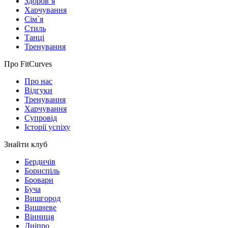
Здоров`я
Харчування
Сім`я
Стиль
Танці
Тренування
Про FitCurves
Про нас
Відгуки
Тренування
Харчування
Супровід
Історії успіху
Знайти клуб
Бердичів
Бориспіль
Бровари
Буча
Вишгород
Вишневе
Вінниця
Дніпро