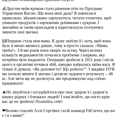
🍏Другим моїм кроком стало рішення піти на Програму
Управління Вагою. Що вона мені дала? Я навчилася
правильно, збалансовано харчуватися, читати етикетки, щоб
уникати продуктів з харчовими добавками і цукром. І
звичайно ж своїм прикладом я підштовхнула оточуючих
змінити свої звички.
🙌Першою стала моя мама. Я дуже люблю її і хочу, щоб вона
була зі мною якомога довше, тому я просто сказала: «Мама,
треба!». З 8-ми років вона хворіє на астму. Через велику
кількість медикаментів почалися проблеми з ниркою, яку
потрібно було видалити. Операцію зробили в 2011 році і після
цього в організмі почався збій, швидко набралась зайва вага. Я
тільки й думала: «Як допомогти? Що робити?”. І завдяки ПУВ
ми почали міняти її звички і досягли чудового результату – 48
кг. Але мета ще не досягнута, ми продовжуємо над собою
працювати!
🔥Не лінуйтеся і потурбуйтеся про своє здоров’я і здоров’я
ваших рідних і близьких людей! І пам’ятайте, що ніхто крім
вас це не зробить! Полюбіть себе!
❤Велике спасибі Аллі Сергіївні і всій команді FitCurves, що ви
є і я з вами!”