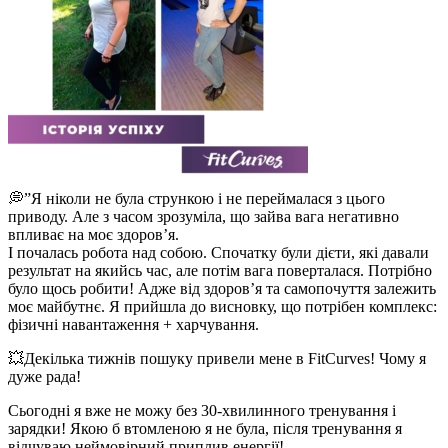
💭”Я ніколи не була стрункою і не переймалася з цього
приводу. Але з часом зрозуміла, що зайва вага негативно
впливає на моє здоров’я.
І почалась робота над собою. Спочатку були дієти, які давали
результат на якийсь час, але потім вага поверталася. Потрібно
було щось робити! Адже від здоров’я та самопочуття залежить
моє майбутнє. Я прийшла до висновку, що потрібен комплекс:
фізичні навантаження + харчування.
💥Декілька тижнів пошуку привели мене в FitCurves! Чому я
дуже рада!
Сьогодні я вже не можу без 30-хвилинного тренування і
зарядки! Якою б втомленою я не була, після тренування я
відчуваю неймовірний приплив енергії!