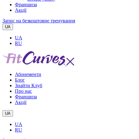
Франшиза
Акції
Запис на безкоштовне тренування
UA
UA
RU
Абонементи
Блог
Знайти Клуб
Про нас
Франшиза
Акції
UA
UA
RU