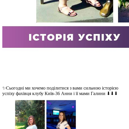
✨Сьогодні ми хочемо поділитися з вами сильною історією
успіху фахівця клубу Київ-36 Анни і її мами Галини ⬇⬇⬇