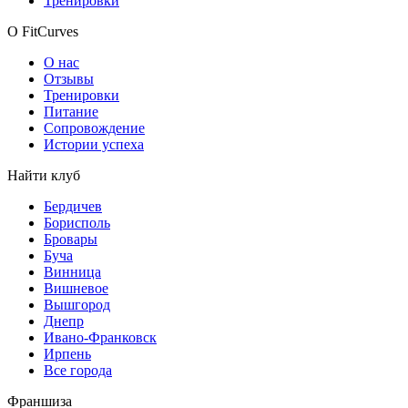
Тренировки
О FitCurves
О нас
Отзывы
Тренировки
Питание
Сопровождение
Истории успеха
Найти клуб
Бердичев
Борисполь
Бровары
Буча
Винница
Вишневое
Вышгород
Днепр
Ивано-Франковск
Ирпень
Все города
Франшиза