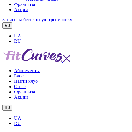
Франшиза
Акции
Запись на бесплатную тренировку
RU
UA
RU
Абонементы
Блог
Найти клуб
О нас
Франшиза
Акции
RU
UA
RU