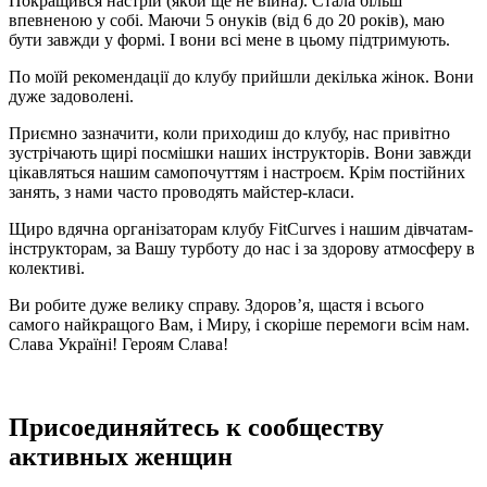
Покращився настрій (якби ще не війна). Стала більш
впевненою у собі. Маючи 5 онуків (від 6 до 20 років), маю
бути завжди у формі. І вони всі мене в цьому підтримують.
По моїй рекомендації до клубу прийшли декілька жінок. Вони
дуже задоволені.
Приємно зазначити, коли приходиш до клубу, нас привітно
зустрічають щирі посмішки наших інструкторів. Вони завжди
цікавляться нашим самопочуттям і настроєм. Крім постійних
занять, з нами часто проводять майстер-класи.
Щиро вдячна організаторам клубу FitCurves і нашим дівчатам-
інструкторам, за Вашу турботу до нас і за здорову атмосферу в
колективі.
Ви робите дуже велику справу. Здоров’я, щастя і всього
самого найкращого Вам, і Миру, і скоріше перемоги всім нам.
Слава Україні! Героям Слава!
Присоединяйтесь к сообществу
активных женщин