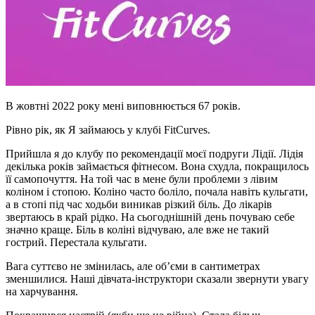
В жовтні 2022 року мені виповнюється 67 років.
Рівно рік, як Я займаюсь у клубі FitCurves.
Прийшла я до клубу по рекомендації моєї подруги Лідії. Лідія
декілька років займається фітнесом. Вона схудла, покращилось
її самопочуття. На той час в мене були проблеми з лівим
коліном і стопою. Коліно часто боліло, почала навіть кульгати,
а в стопі під час ходьби виникав різкий біль. До лікарів
звертаюсь в край рідко. На сьогоднішній день почуваю себе
значно краще. Біль в коліні відчуваю, але вже не такий
гострий. Перестала кульгати.
Вага суттєво не змінилась, але об’єми в сантиметрах
зменшилися. Наші дівчата-інструктори сказали звернути увагу
на харчування.