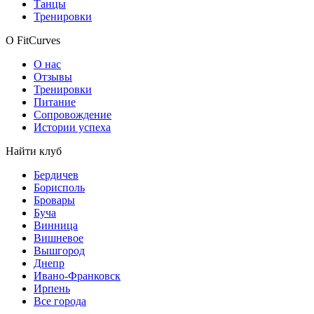
Танцы
Тренировки
О FitCurves
О нас
Отзывы
Тренировки
Питание
Сопровождение
Истории успеха
Найти клуб
Бердичев
Борисполь
Бровары
Буча
Винница
Вишневое
Вышгород
Днепр
Ивано-Франковск
Ирпень
Все города