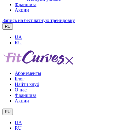
Франшиза
Акции
Запись на бесплатную тренировку
RU
UA
RU
Абонементы
Блог
Найти клуб
О нас
Франшиза
Акции
RU
UA
RU