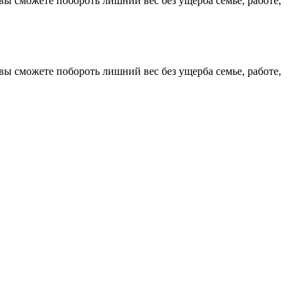
вы сможете побороть лишний вес без ущерба семье, работе,
вы сможете побороть лишний вес без ущерба семье, работе,