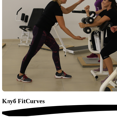
Клуб
FitСurves