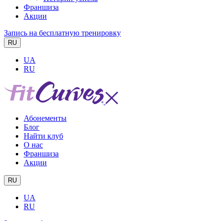
Франшиза
Акции
Запись на бесплатную тренировку
RU
UA
RU
Абонементы
Блог
Найти клуб
О нас
Франшиза
Акции
RU
UA
RU