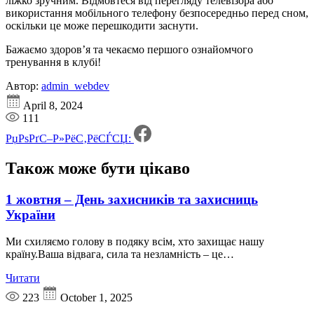
ліжко зручним. Відмовтеся від перегляду телевізора або
використання мобільного телефону безпосередньо перед сном,
оскільки це може перешкодити заснути.
Бажаємо здоров’я та чекаємо першого ознайомчого
тренування в клубі!
Автор:
admin_webdev
April 8, 2024
111
РџРѕРґС–Р»РёС‚РёСЃСЏ:
Також може бути
цікаво
1 жовтня – День захисників та захисниць
України
Ми схиляємо голову в подяку всім, хто захищає нашу
країну.Ваша відвага, сила та незламність – це…
Читати
223
October 1, 2025