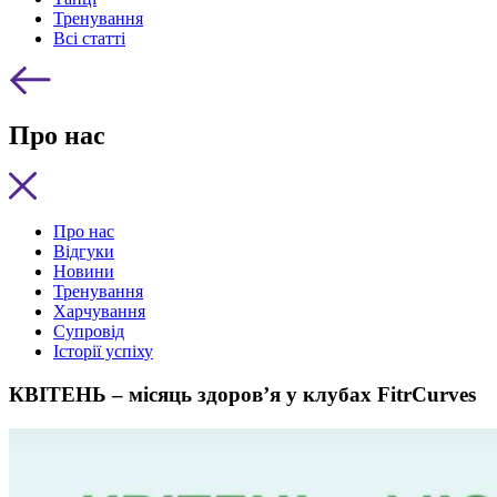
Тренування
Всі статті
Про нас
Про нас
Відгуки
Новини
Тренування
Харчування
Супровід
Історії успіху
КВІТЕНЬ – місяць здоров’я у клубах FitrCurves