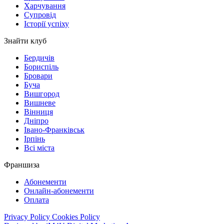
Харчування
Супровід
Історії успіху
Знайти клуб
Бердичів
Бориспіль
Бровари
Буча
Вишгород
Вишневе
Вінниця
Дніпро
Івано-Франківськ
Ірпінь
Всі міста
Франшиза
Абонементи
Онлайн-абонементи
Оплата
Privacy Policy
Cookies Policy