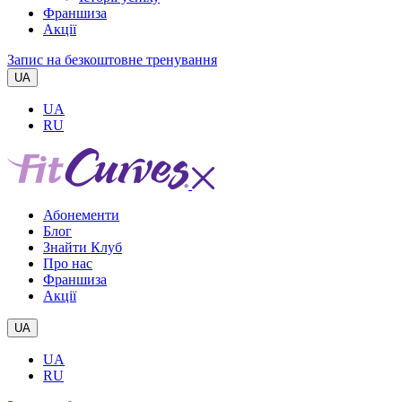
Франшиза
Акції
Запис на безкоштовне тренування
UA
UA
RU
Абонементи
Блог
Знайти Клуб
Про нас
Франшиза
Акції
UA
UA
RU