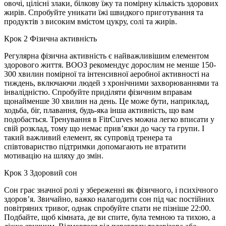
овочі, цілісні злаки, білкову їжу та помірну кількість здорових
жирів. Спробуйте уникати їжі швидкого приготування та
продуктів з високим вмістом цукру, солі та жирів.
Крок 2 Фізична активність
Регулярна фізична активність є найважливішим елементом
здорового життя. ВООЗ рекомендує дорослим не менше 150-
300 хвилин помірної та інтенсивної аеробної активності на
тиждень, включаючи людей з хронічними захворюваннями та
інвалідністю. Спробуйте приділяти фізичним вправам
щонайменше 30 хвилин на день. Це може бути, наприклад,
ходьба, біг, плавання, будь-яка інша активність, що вам
подобається. Тренування в FitrCurves можна легко вписати у
свій розклад, тому що немає прив’язки до часу та групи. І
такий важливий елемент, як супровід тренера та
співтовариство підтримки допомагають не втратити
мотивацію на шляху до змін.
Крок 3 Здоровий сон
Сон грає значної ролі у збереженні як фізичного, і психічного
здоров’я. Звичайно, важко налагодити сон під час постійних
повітряних тривог, однак спробуйте спати не пізніше 22:00.
Подбайте, щоб кімната, де ви спите, була темною та тихою, а