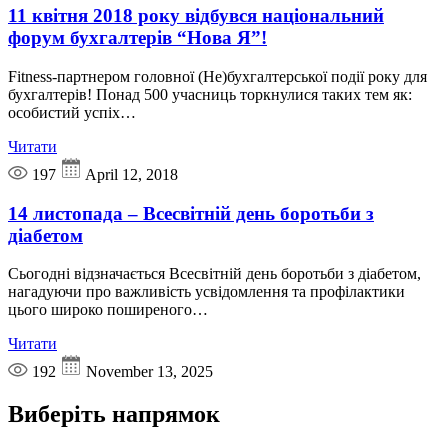
11 квітня 2018 року відбувся національний
форум бухгалтерів “Нова Я”!
Fitness-партнером головної (Не)бухгалтерської події року для
бухгалтерів! Понад 500 учасниць торкнулися таких тем як:
особистий успіх…
Читати
197
April 12, 2018
14 листопада – Всесвітній день боротьби з
діабетом
Сьогодні відзначається Всесвітній день боротьби з діабетом,
нагадуючи про важливість усвідомлення та профілактики
цього широко поширеного…
Читати
192
November 13, 2025
Виберіть
напрямок