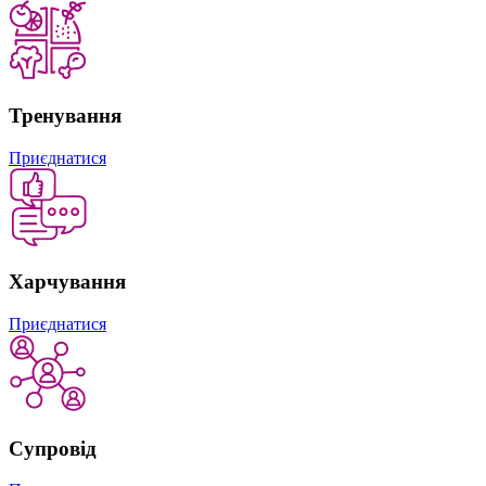
Тренування
Приєднатися
Харчування
Приєднатися
Супровід