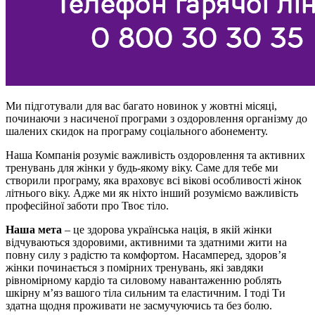
Ми підготували для вас багато новинок у жовтні місяці,
починаючи з насиченої програми з оздоровлення організму до
шалених скидок на програму соціального абонементу.
Наша Компанія розуміє важливість оздоровлення та активних
тренувань для жінки у будь-якому віку. Саме для тебе ми
створили програму, яка враховує всі вікові особливості жінок
літнього віку. Адже ми як ніхто інший розуміємо важливість
професійної заботи про Твоє тіло.
Наша мета
– це здорова українська нація, в якій жінки
відчуваються здоровими, активними та здатними жити на
повну силу з радістю та комфортом. Насамперед, здоров’я
жінки починається з помірних тренувань, які завдяки
рівномірному кардіо та силовому навантаженню роблять
шкірну м’яз вашого тіла сильним та еластичним. І тоді Ти
здатна щодня проживати не засмучуючись та без болю.