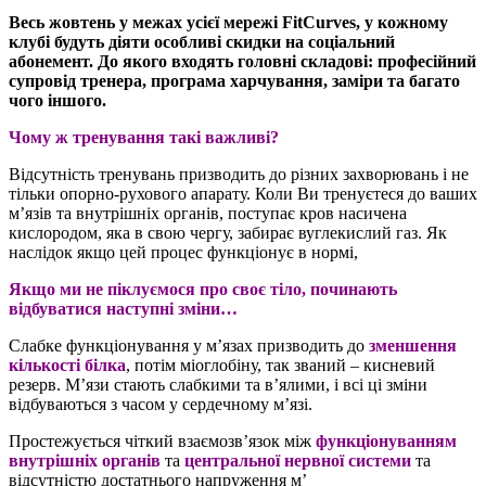
Весь жовтень у межах усієї мережі FitCurves, у кожному
клубі будуть діяти особливі скидки на соціальний
абонемент. До якого входять головні складові: професійний
супровід тренера, програма харчування, заміри та багато
чого іншого.
Чому ж тренування такі важливі?
Відсутність тренувань призводить до різних захворювань і не
тільки опорно-рухового апарату. Коли Ви тренуєтеся до ваших
м’язів та внутрішніх органів, поступає кров насичена
кислородом, яка в свою чергу, забирає вуглекислий газ. Як
наслідок якщо цей процес функціонує в нормі,
Якщо ми не піклуємося про своє тіло, починають
відбуватися наступні зміни…
Слабке функціонування у м’язах призводить до
зменшення
кількості білка
, потім міоглобіну, так званий – кисневий
резерв. М’язи стають слабкими та в’ялими, і всі ці зміни
відбуваються з часом у сердечному м’язі.
Простежується чіткий взаємозв’язок між
функціонуванням
внутрішніх органів
та
центральної нервної системи
та
відсутністю достатнього напруження м’