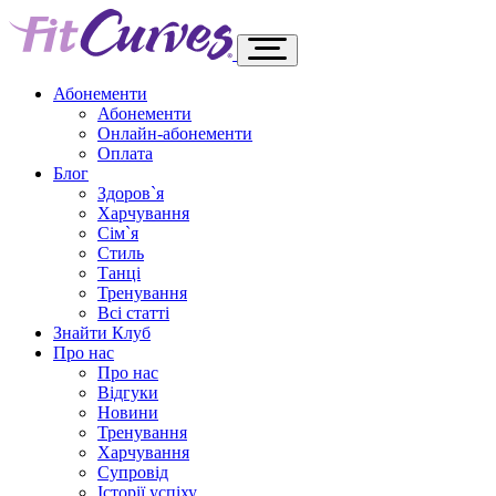
Абонементи
Абонементи
Онлайн-абонементи
Оплата
Блог
Здоров`я
Харчування
Сім`я
Стиль
Танці
Тренування
Всі статті
Знайти Клуб
Про нас
Про нас
Відгуки
Новини
Тренування
Харчування
Супровід
Історії успіху