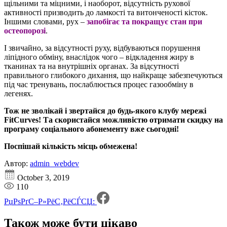
щільними та міцними, і наоборот, відсутність рухової
активності призводить до ламкості та витонченості кісток.
Іншими словами, рух –
запобігає та покращує стан при
остеопорозі
.
І звичайно, за відсутності руху, відбуваються порушення
ліпідного обміну, внаслідок чого – відкладення жиру в
тканинах та на внутрішніх органах. За відсутності
правильного глибокого дихання, що найкраще забезпечуються
під час тренувань, послаблюється процес газообміну в
легенях.
Тож не зволікай і звертайся до будь-якого клубу мережі
FitCurves! Та скористайся можливістю отримати скидку на
програму соціального абонементу вже сьогодні!
Поспішай кількість місць обмежена!
Автор:
admin_webdev
October 3, 2019
110
РџРѕРґС–Р»РёС‚РёСЃСЏ:
Також може бути
цікаво