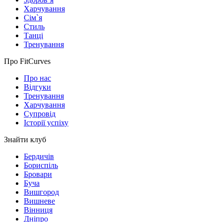
Харчування
Сім`я
Стиль
Танці
Тренування
Про FitCurves
Про нас
Відгуки
Тренування
Харчування
Супровід
Історії успіху
Знайти клуб
Бердичів
Бориспіль
Бровари
Буча
Вишгород
Вишневе
Вінниця
Дніпро