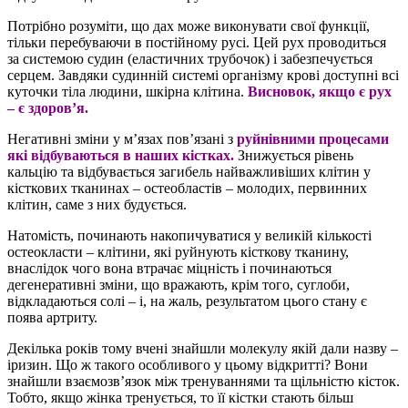
Потрібно розуміти, що дах може виконувати свої функції,
тільки перебуваючи в постійному русі. Цей рух проводиться
за системою судин (еластичних трубочок) і забезпечується
серцем. Завдяки судинній системі організму крові доступні всі
куточки тіла людини, шкірна клітина.
Висновок, якщо є рух
– є здоров’я.
Негативні зміни у м’язах пов’язані з
руйнівними процесами
які відбуваються в наших кістках.
Знижується рівень
кальцію та відбувається загибель найважливіших клітин у
кісткових тканинах – остеобластів – молодих, первинних
клітин, саме з них будується.
Натомість, починають накопичуватися у великій кількості
остеокласти – клітини, які руйнують кісткову тканину,
внаслідок чого вона втрачає міцність і починаються
дегенеративні зміни, що вражають, крім того, суглоби,
відкладаються солі – і, на жаль, результатом цього стану є
поява артриту.
Декілька років тому вчені знайшли молекулу якій дали назву –
іризин. Що ж такого особливого у цьому відкритті? Вони
знайшли взаємозв’язок між тренуваннями та щільністю кісток.
Тобто, якщо жінка тренується, то її кістки стають більш