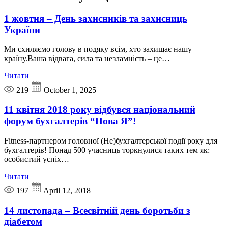
1 жовтня – День захисників та захисниць
України
Ми схиляємо голову в подяку всім, хто захищає нашу
країну.Ваша відвага, сила та незламність – це…
Читати
219
October 1, 2025
11 квітня 2018 року відбувся національний
форум бухгалтерів “Нова Я”!
Fitness-партнером головної (Не)бухгалтерської події року для
бухгалтерів! Понад 500 учасниць торкнулися таких тем як:
особистий успіх…
Читати
197
April 12, 2018
14 листопада – Всесвітній день боротьби з
діабетом