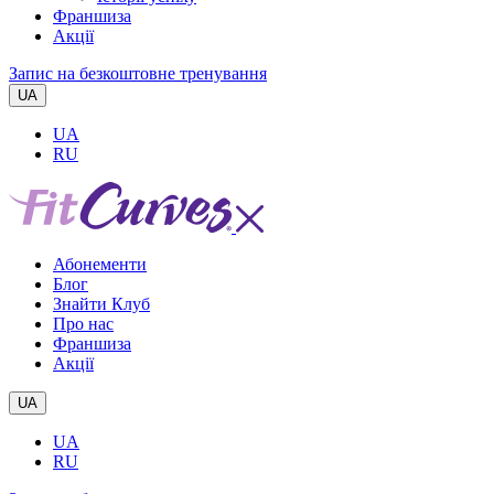
Франшиза
Акції
Запис на безкоштовне тренування
UA
UA
RU
Абонементи
Блог
Знайти Клуб
Про нас
Франшиза
Акції
UA
UA
RU