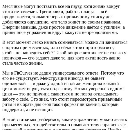
Месячные могут поставить всё на паузу, хотя жизнь вокруг
этого не замечает. Тренировки, работа, планы — всё
продолжается, только теперь к привычному списку дел
добавляется ощущение, что тело живёт по своим правилам.
Энергии меньше, даже простое движение даётся с усилием, а
привычные упражнения вдруг кажутся непреодолимыми.
В этот момент легко начать сомневаться: можно ли заниматься
спортом при месячных, или сейчас стоит притормозить,
чтобы не навредить себе? Такой вопрос возникает не только у
новичков — его задают даже те, для кого активность давно
стала частью жизни.
Мы в FitCurves не дадим универсального ответа. Потому что
его не существует. Менструация никогда не бывает
одинаковой — и даже у одной и той же женщины каждый
цикл может ощущаться по‑разному. Но мы уверены в одном:
цикл — это не причина сдаваться и не повод откладывать
заботу о себе. Это знак, что стоит пересмотреть привычный
ритм и выбрать для себя такой формат движения, который
поддержит, а не истощит.
В этой статье мы разберёмся, какие упражнения можно делать
при месячных, что действительно помогает телу справиться с
нагрузкой в этот период, а от чего лучше отказаться. Чтобы