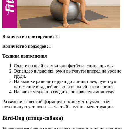
Количество повторений:
15
Количество подходов:
3
Техника выполнения
Сядьте на край скамьи или фитбола, спина прямая.
Эспандер в ладонях, руки вытянуты вперед на уровне
груди.
На выдохе разводите руки до линии плеч, чувствуя
натяжение в задней дельте и верхней части спины.
На вдохе медленно сведите, не «рвите» амплитуду.
Разведение с лентой формирует осанку, что уменьшает
поясничную усталость — частый спутник менструации.
Bird-Dog (птица-собака)
Укрепляет глубокие мышцы кора и поясницу, но не давит на