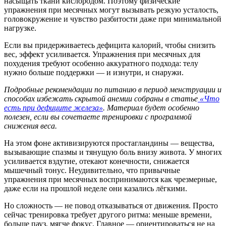
насыщать ткани кислородом. Поэтому физические
упражнения при месячных могут вызывать резкую усталость,
головокружение и чувство разбитости даже при минимальной
нагрузке.
Если вы придерживаетесь дефицита калорий, чтобы снизить
вес, эффект усиливается. Упражнения при месячных для
похудения требуют особенно аккуратного подхода: телу
нужно больше поддержки — и изнутри, и снаружи.
Подробные рекомендации по питанию в период менструации и
способах избежать скрытой анемии собраны в статье
«Что
есть при дефиците железа»
. Материал будет особенно
полезен, если вы сочетаете тренировки с программой
снижения веса.
На этом фоне активизируются простагландины — вещества,
вызывающие спазмы и тянущую боль внизу живота. У многих
усиливается вздутие, отекают конечности, снижается
мышечный тонус. Неудивительно, что привычные
упражнения при месячных воспринимаются как чрезмерные,
даже если на прошлой неделе они казались лёгкими.
Но сложность — не повод отказываться от движения. Просто
сейчас тренировка требует другого ритма: меньше времени,
больше пауз, мягче фокус. Главное — ориентироваться не на