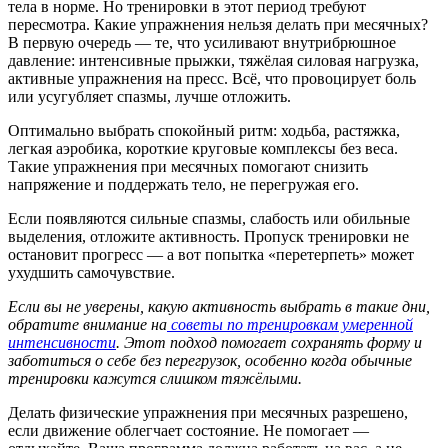
тела в норме. Но тренировки в этот период требуют
пересмотра. Какие упражнения нельзя делать при месячных?
В первую очередь — те, что усиливают внутрибрюшное
давление: интенсивные прыжки, тяжёлая силовая нагрузка,
активные упражнения на пресс. Всё, что провоцирует боль
или усугубляет спазмы, лучше отложить.
Оптимально выбрать спокойный ритм: ходьба, растяжка,
легкая аэробика, короткие круговые комплексы без веса.
Такие упражнения при месячных помогают снизить
напряжение и поддержать тело, не перегружая его.
Если появляются сильные спазмы, слабость или обильные
выделения, отложите активность. Пропуск тренировки не
остановит прогресс — а вот попытка «перетерпеть» может
ухудшить самочувствие.
Если вы не уверены, какую активность выбрать в такие дни,
обратите внимание на
советы по тренировкам умеренной
интенсивности
. Этот подход помогает сохранять форму и
заботиться о себе без перегрузок, особенно когда обычные
тренировки кажутся слишком тяжёлыми.
Делать физические упражнения при месячных разрешено,
если движение облегчает состояние. Не помогает —