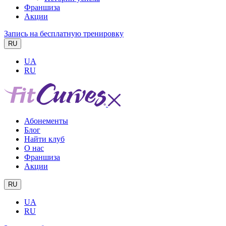
Франшиза
Акции
Запись на бесплатную тренировку
RU
UA
RU
Абонементы
Блог
Найти клуб
О нас
Франшиза
Акции
RU
UA
RU