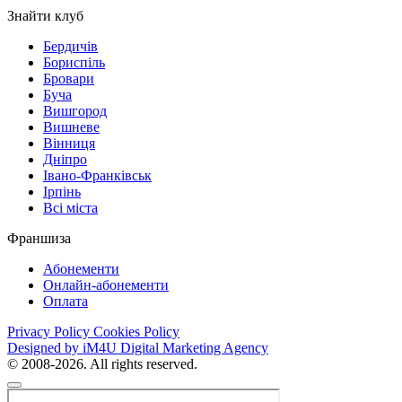
Знайти клуб
Бердичів
Бориспіль
Бровари
Буча
Вишгород
Вишневе
Вінниця
Дніпро
Івано-Франківськ
Ірпінь
Всі міста
Франшиза
Абонементи
Онлайн-абонементи
Оплата
Privacy Policy
Cookies Policy
Designed by iM4U Digital Marketing Agency
© 2008-2026. All rights reserved.