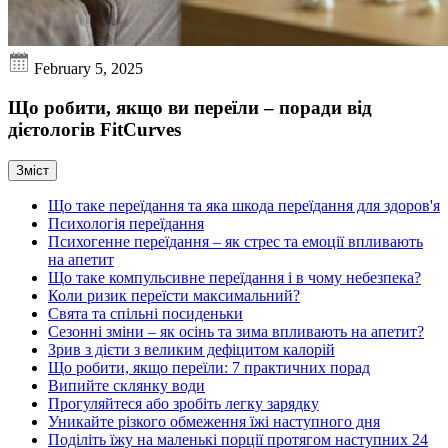
February 5, 2025
Що робити, якщо ви переїли – поради від
дієтологів FitCurves
Зміст
Що таке переїдання та яка шкода переїдання для здоров'я
Психологія переїдання
Психогенне переїдання – як стрес та емоції впливають
на апетит
Що таке компульсивне переїдання і в чому небезпека?
Коли ризик переїсти максимальний?
Свята та спільні посиденьки
Сезонні зміни – як осінь та зима впливають на апетит?
Зрив з дієти з великим дефіцитом калорій
Що робити, якщо переїли: 7 практичних порад
Випийте склянку води
Прогуляйтеся або зробіть легку зарядку
Уникайте різкого обмеження їжі наступного дня
Поділіть їжу на маленькі порції протягом наступних 24