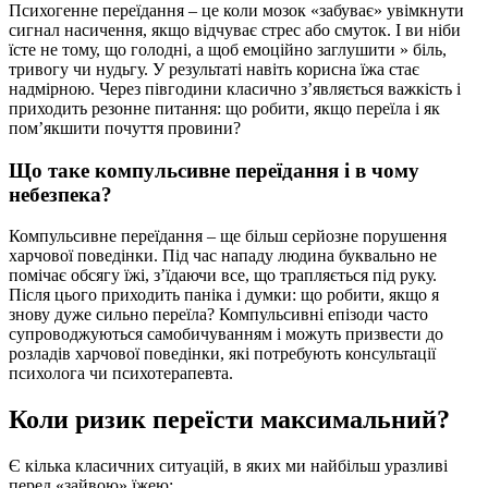
Психогенне переїдання – це коли мозок «забуває» увімкнути
сигнал насичення, якщо відчуває стрес або смуток. І ви ніби
їсте не тому, що голодні, а щоб емоційно заглушити » біль,
тривогу чи нудьгу. У результаті навіть корисна їжа стає
надмірною. Через півгодини класично з’являється важкість і
приходить резонне питання: що робити, якщо переїла і як
пом’якшити почуття провини?
Що таке компульсивне переїдання і в чому
небезпека?
Компульсивне переїдання – ще більш серйозне порушення
харчової поведінки. Під час нападу людина буквально не
помічає обсягу їжі, з’їдаючи все, що трапляється під руку.
Після цього приходить паніка і думки: що робити, якщо я
знову дуже сильно переїла? Компульсивні епізоди часто
супроводжуються самобичуванням і можуть призвести до
розладів харчової поведінки, які потребують консультації
психолога чи психотерапевта.
Коли ризик переїсти максимальний?
Є кілька класичних ситуацій, в яких ми найбільш уразливі
перед «зайвою» їжею: