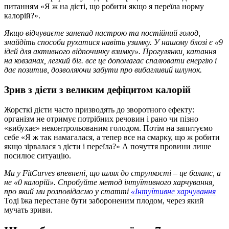
питанням «Я ж на дієті, що робити якщо я переїла норму
калорій?».
Якщо відчуваєте занепад настрою та постійний голод,
знайдіть способи рухатися навіть узимку. У нашому блозі є
«9
ідей для активного відпочинку взимку»
. Прогулянки, катання
на ковзанах, легкий біг. все це допомагає спалювати енергію і
дає позитив, дозволяючи забути про вибагливий шлунок.
Зрив з дієти з великим дефіцитом калорій
Жорсткі дієти часто призводять до зворотного ефекту:
організм не отримує потрібних речовин і рано чи пізно
«вибухає» неконтрольованим голодом. Потім на запитуємо
себе «Я ж так намагалася, а тепер все на смарку, що ж робити
якщо зірвалася з дієти і переїла?» А почуття провини лише
посилює ситуацію.
Ми у FitCurves впевнені, що шлях до стрункості – це баланс, а
не «0 калорій». Спробуйте метод інтуїтивного харчування,
про який ми розповідаємо у статті
«Інтуїтивне харчування
Тоді їжа перестане бути забороненим плодом, через який
мучать зриви.