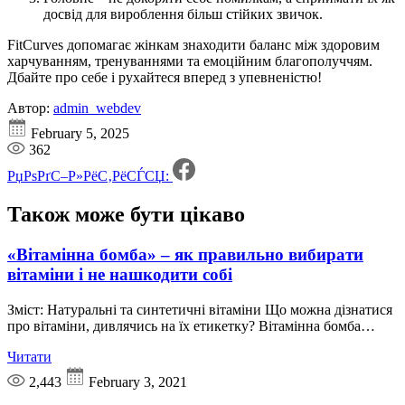
досвід для вироблення більш стійких звичок.
FitCurves допомагає жінкам знаходити баланс між здоровим
харчуванням, тренуваннями та емоційним благополуччям.
Дбайте про себе і рухайтеся вперед з упевненістю!
Автор:
admin_webdev
February 5, 2025
362
РџРѕРґС–Р»РёС‚РёСЃСЏ:
Також може бути
цікаво
«Вітамінна бомба» – як правильно вибирати
вітаміни і не нашкодити собі
Зміст: Натуральні та синтетичні вітаміни Що можна дізнатися
про вітаміни, дивлячись на їх етикетку? Вітамінна бомба…
Читати
2,443
February 3, 2021