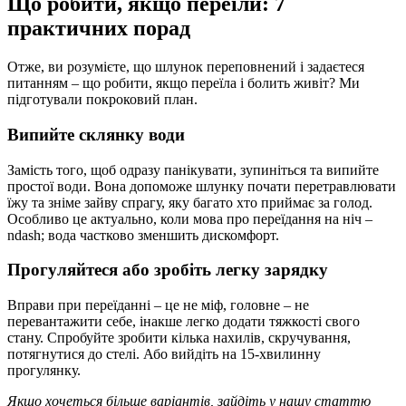
Що робити, якщо переїли: 7
практичних порад
Отже, ви розумієте, що шлунок переповнений і задаєтеся
питанням – що робити, якщо переїла і болить живіт? Ми
підготували покроковий план.
Випийте склянку води
Замість того, щоб одразу панікувати, зупиніться та випийте
простої води. Вона допоможе шлунку почати перетравлювати
їжу та зніме зайву спрагу, яку багато хто приймає за голод.
Особливо це актуально, коли мова про переїдання на ніч –
ndash; вода частково зменшить дискомфорт.
Прогуляйтеся або зробіть легку зарядку
Вправи при переїданні – це не міф, головне – не
перевантажити себе, інакше легко додати тяжкості свого
стану. Спробуйте зробити кілька нахилів, скручування,
потягнутися до стелі. Або вийдіть на 15-хвилинну
прогулянку.
Якщо хочеться більше варіантів, зайдіть у нашу статтю