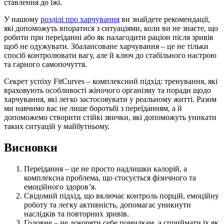
ставлення до їжі.
У нашому
розділі про харчування
ви знайдете рекомендації,
які допоможуть впоратися з ситуаціями, коли ви не знаєте, що
робити при переїданні або як налагодити раціон після зривів
щоб не одужувати. Збалансоване харчування – це не тільки
спосіб контролювати вагу, але й ключ до стабільного настрою
та гарного самопочуття.
Секрет успіху FitCurves – комплексний підхід: тренування, які
враховують особливості жіночого організму та поради щодо
харчування, які легко застосовувати у реальному житті. Разом
ми навчимо вас не лише боротьбі з переїданням, а й
допоможемо створити стійкі звички, які допоможуть уникати
таких ситуацій у майбутньому.
Висновки
Переїдання – це не просто надлишки калорій, а
комплексна проблема, що стосується фізичного та
емоційного здоров’я.
Свідомий підхід, що включає контроль порцій, емоційну
роботу та легку активність, допомагає уникнути
наслідків та повторних зривів.
Головне – не докоряти себе помилкам, а сприймати їх як