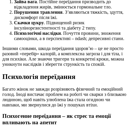
Зайва вага
. Постійне переїдання призводить до
відкладення жирів, змінюється гормональне тло.
Порушення травлення
. З’являються тяжкість, здуття,
дискомфорт після їжі.
Скачки цукру
. Підвищений ризик
інсулінорезистентності та діабету 2 типу.
Психологічні наслідки
. Почуття провини, зниження
самооцінки, а в перспективі – ndash; депресивні стани.
Іншими словами, шкода переїдання здоров’ю – це не просто
разовий «перебір» калорій, а комплексна загроза і для тіла, і
для психіки. Але знаючи тригери та конкретні кроки, можна
уникнути наслідків і зберегти стрункість та спокій.
Психологія переїдання
Багато жінок не завжди розрізняють фізичний та емоційний
голод. Іноді вистачає проблем на роботі чи сварки з близькою
людиною, щоб навіть улюблена їжа стала огидною чи
навпаки, ми звернулися до їжі у пошуках втіхи.
Психогенне переїдання – як стрес та емоції
впливають на апетит