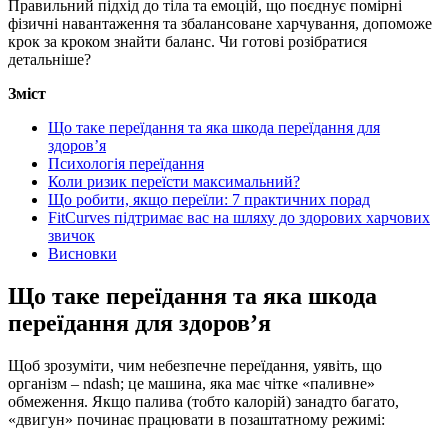
Правильний підхід до тіла та емоцій, що поєднує помірні
фізичні навантаження та збалансоване харчування, допоможе
крок за кроком знайти баланс. Чи готові розібратися
детальніше?
Зміст
Що таке переїдання та яка шкода переїдання для
здоров’я
Психологія переїдання
Коли ризик переїсти максимальний?
Що робити, якщо переїли: 7 практичних порад
FitCurves підтримає вас на шляху до здорових харчових
звичок
Висновки
Що таке переїдання та яка шкода
переїдання для здоров’я
Щоб зрозуміти, чим небезпечне переїдання, уявіть, що
організм – ndash; це машина, яка має чітке «паливне»
обмеження. Якщо палива (тобто калорій) занадто багато,
«двигун» починає працювати в позаштатному режимі: