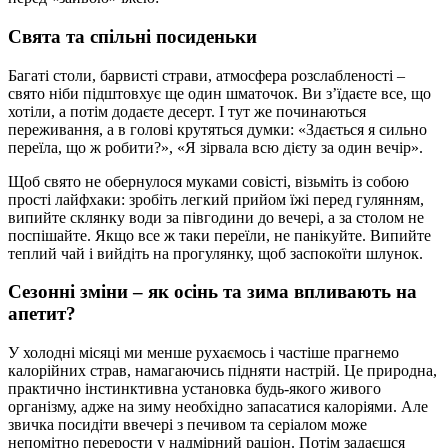
Свята та спільні посиденьки
Багаті столи, барвисті страви, атмосфера розслабленості –
свято ніби підштовхує ще один шматочок. Ви з’їдаєте все, що
хотіли, а потім додаєте десерт. І тут же починаються
переживання, а в голові крутяться думки: «Здається я сильно
переїла, що ж робити?», «Я зірвала всю дієту за один вечір».
Щоб свято не обернулося муками совісті, візьміть із собою
прості лайфхаки: зробіть легкий прийом їжі перед гулянням,
випийте склянку води за півгодини до вечері, а за столом не
поспішайте. Якщо все ж таки переїли, не панікуйте. Випийте
теплий чай і вийдіть на прогулянку, щоб заспокоїти шлунок.
Сезонні зміни – як осінь та зима впливають на
апетит?
У холодні місяці ми менше рухаємось і частіше прагнемо
калорійних страв, намагаючись підняти настрій. Це природна,
практично інстинктивна установка будь-якого живого
організму, адже на зиму необхідно запасатися калоріями. Але
звичка посидіти ввечері з печивом та серіалом може
непомітно перерости у надмірний раціон. Потім задаєшся