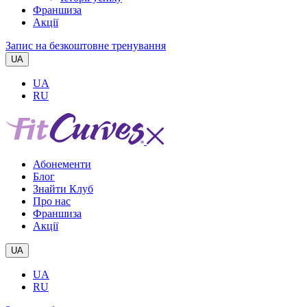
Франшиза
Акції
Запис на безкоштовне тренування
UA
UA
RU
Абонементи
Блог
Знайти Клуб
Про нас
Франшиза
Акції
UA
UA
RU