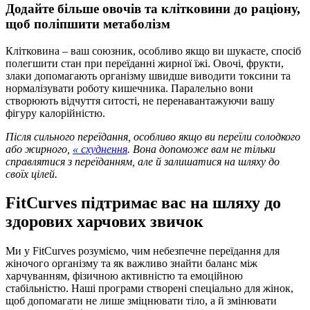
Додайте більше овочів та клітковини до раціону,
щоб поліпшити метаболізм
Клітковина – ваш союзник, особливо якщо ви шукаєте, спосіб
полегшити стан при переїданні жирної їжі. Овочі, фрукти,
злаки допомагають організму швидше виводити токсини та
нормалізувати роботу кишечника. Паралельно вони
створюють відчуття ситості, не перенавантажуючи вашу
фігуру калорійністю.
Після
сильного переїдання
, особливо якщо ви переїли
солодкого
або жирного
,
« схуднення
. Вона допоможе вам не тільки
справлятися з переїданням, але й залишатися на шляху до
своїх цілей.
FitCurves підтримає вас на шляху до
здорових харчових звичок
Ми у FitCurves розуміємо, чим небезпечне переїдання для
жіночого організму та як важливо знайти баланс між
харчуванням, фізичною активністю та емоційною
стабільністю. Наші програми створені спеціально для жінок,
щоб допомагати не лише зміцнювати тіло, а й змінювати