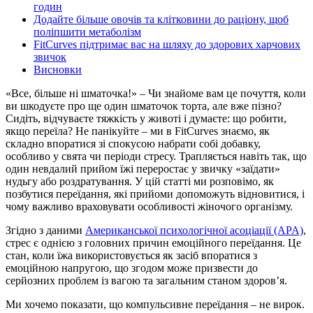
годин
Додайте більше овочів та клітковини до раціону, щоб
поліпшити метаболізм
FitCurves підтримає вас на шляху до здорових харчових
звичок
Висновки
«Все, більше ні шматочка!» – Чи знайоме вам це почуття, коли
ви шкодуєте про ще один шматочок торта, але вже пізно?
Сидіть, відчуваєте тяжкість у животі і думаєте: що робити,
якщо переїла? Не панікуйте – ми в FitCurves знаємо, як
складно впоратися зі спокусою набрати собі добавку,
особливо у свята чи періоди стресу. Трапляється навіть так, що
один невдалий прийом їжі переростає у звичку «заїдати»
нудьгу або роздратування. У цій статті ми розповімо, як
позбутися переїдання, які прийоми допоможуть відновитися, і
чому важливо враховувати особливості жіночого організму.
Згідно з даними
Американської психологічної асоціації (APA)
,
стрес є однією з головних причин емоційного переїдання. Це
стан, коли їжа використовується як засіб впоратися з
емоційною напругою, що згодом може призвести до
серйозних проблем із вагою та загальним станом здоров’я.
Ми хочемо показати, що компульсивне переїдання – не вирок.