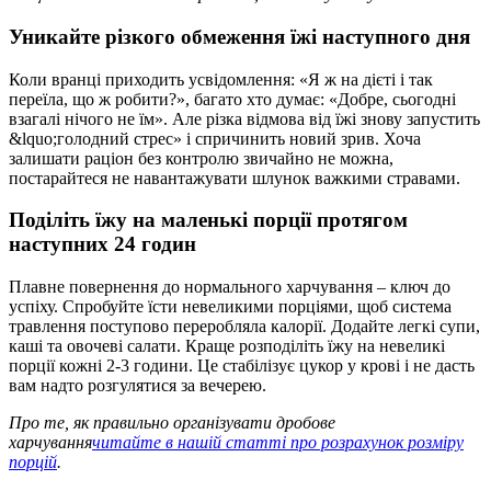
Уникайте різкого обмеження їжі наступного дня
Коли вранці приходить усвідомлення: «Я ж на дієті і так
переїла, що ж робити?», багато хто думає: «Добре, сьогодні
взагалі нічого не їм». Але різка відмова від їжі знову запустить
&lquo;голодний стрес» і спричинить новий зрив. Хоча
залишати раціон без контролю звичайно не можна,
постарайтеся не навантажувати шлунок важкими стравами.
Поділіть їжу на маленькі порції протягом
наступних 24 годин
Плавне повернення до нормального харчування – ключ до
успіху. Спробуйте їсти невеликими порціями, щоб система
травлення поступово переробляла калорії. Додайте легкі супи,
каші та овочеві салати. Краще розподіліть їжу на невеликі
порції кожні 2-3 години. Це стабілізує цукор у крові і не дасть
вам надто розгулятися за вечерею.
Про те, як правильно організувати дробове
харчування
читайте в нашій статті про розрахунок розміру
порцій
.