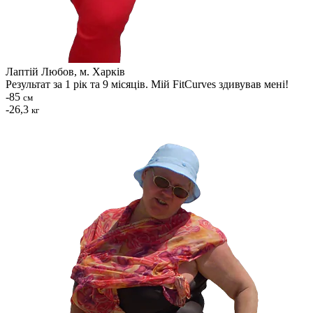
Лаптій Любов, м. Харків
Результат за 1 рік та 9 місяців. Мій FitCurves здивував мені!
-85
см
-26,3
кг