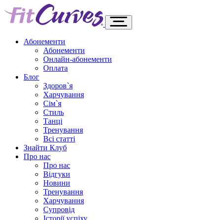
Абонементи
Абонементи
Онлайн-абонементи
Оплата
Блог
Здоров`я
Харчування
Сім`я
Стиль
Танці
Тренування
Всі статті
Знайти Клуб
Про нас
Про нас
Відгуки
Новини
Тренування
Харчування
Супровід
Історії успіху