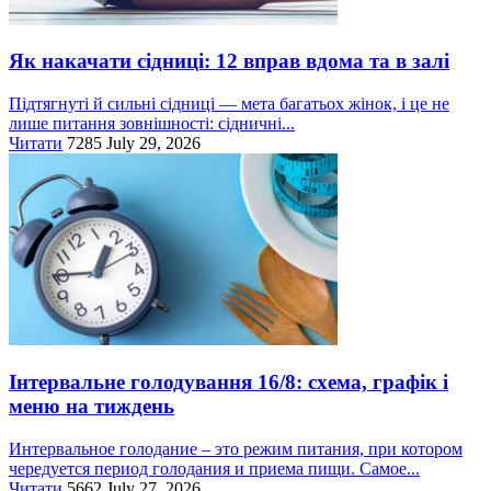
Як накачати сідниці: 12 вправ вдома та в залі
Підтягнуті й сильні сідниці — мета багатьох жінок, і це не
лише питання зовнішності: сідничні...
Читати
7285
July 29, 2026
Інтервальне голодування 16/8: схема, графік і
меню на тиждень
Интервальное голодание – это режим питания, при котором
чередуется период голодания и приема пищи. Самое...
Читати
5662
July 27, 2026