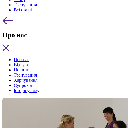
Тренування
Всі статті
Про нас
Про нас
Відгуки
Новини
Тренування
Харчування
Супровід
Історії успіху