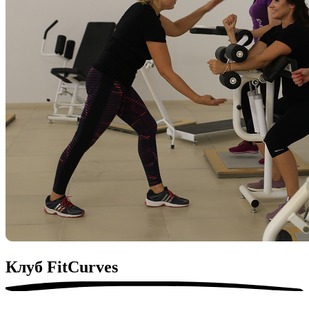
Клуб
FitСurves