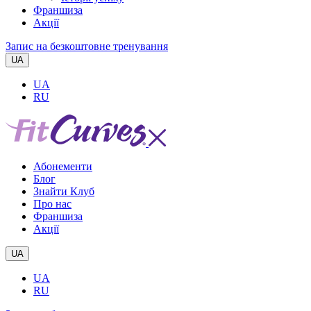
Франшиза
Акції
Запис на безкоштовне тренування
UA
UA
RU
Абонементи
Блог
Знайти Клуб
Про нас
Франшиза
Акції
UA
UA
RU