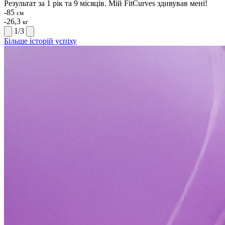
Результат за 1 рік та 9 місяців. Мій FitCurves здивував мені!
-85
см
-26,3
кг
1
/
3
Більше історій успіху