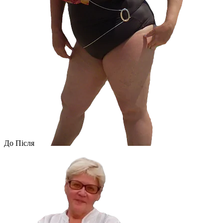
До
Після