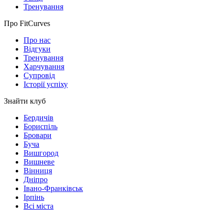
Тренування
Про FitCurves
Про нас
Відгуки
Тренування
Харчування
Супровід
Історії успіху
Знайти клуб
Бердичів
Бориспіль
Бровари
Буча
Вишгород
Вишневе
Вінниця
Дніпро
Івано-Франківськ
Ірпінь
Всі міста