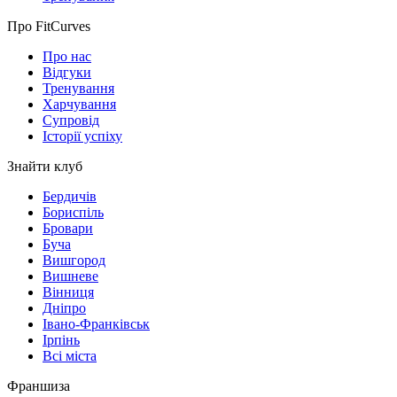
Про FitCurves
Про нас
Відгуки
Тренування
Харчування
Супровід
Історії успіху
Знайти клуб
Бердичів
Бориспіль
Бровари
Буча
Вишгород
Вишневе
Вінниця
Дніпро
Івано-Франківськ
Ірпінь
Всі міста
Франшиза