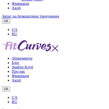
Франшиза
Акції
Запис на безкоштовне тренування
UA
UA
RU
Абонементи
Блог
Знайти Клуб
Про нас
Франшиза
Акції
UA
UA
RU