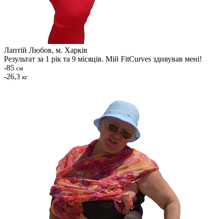
Лаптій Любов, м. Харків
Результат за 1 рік та 9 місяців. Мій FitCurves здивував мені!
-85
см
-26,3
кг