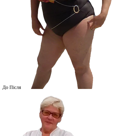
До
Після