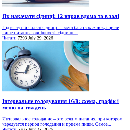
Як накачати сідниці: 12 вправ вдома та в залі
Підтягнуті й сильні сідниці — мета багатьох жінок, і це не
лише питання зовнішності: сідничні...
Читати
7393
July 29, 2026
Інтервальне голодування 16/8: схема, графік і
меню на тиждень
Интервальное голодание – это режим питания, при котором
чередуется период голодания и приема пищи. Самое...
Читати
5705
July 27, 2026