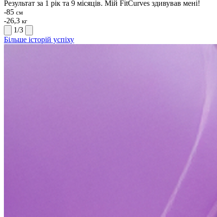
Результат за 1 рік та 9 місяців. Мій FitCurves здивував мені!
-85
см
-26,3
кг
1
/
3
Більше історій успіху