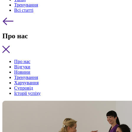
Тренування
Всі статті
Про нас
Про нас
Відгуки
Новини
Тренування
Харчування
Супровід
Історії успіху