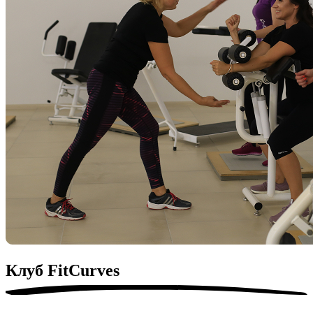
Клуб
FitСurves