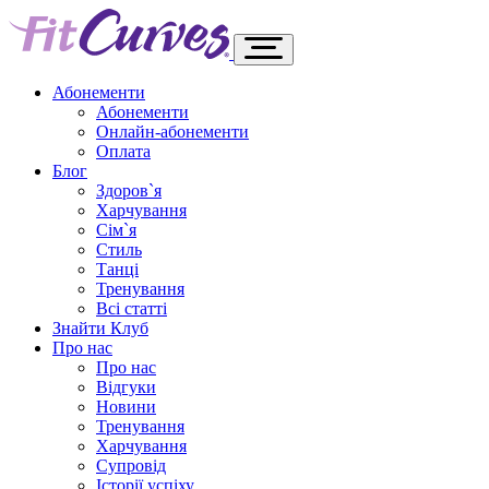
Абонементи
Абонементи
Онлайн-абонементи
Оплата
Блог
Здоров`я
Харчування
Сім`я
Стиль
Танці
Тренування
Всі статті
Знайти Клуб
Про нас
Про нас
Відгуки
Новини
Тренування
Харчування
Супровід
Історії успіху