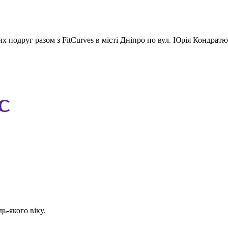
х подруг разом з FitCurves в місті Дніпро по вул. Юрія Кондратю
с
ь-якого віку.