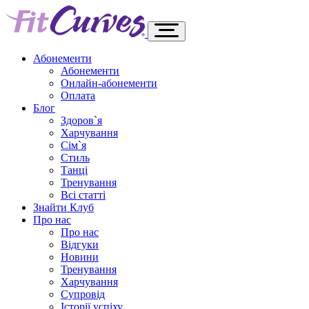
Абонементи
Абонементи
Онлайн-абонементи
Оплата
Блог
Здоров`я
Харчування
Сім`я
Стиль
Танці
Тренування
Всі статті
Знайти Клуб
Про нас
Про нас
Відгуки
Новини
Тренування
Харчування
Супровід
Історії успіху