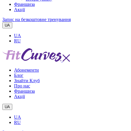
Франшиза
Акції
Запис на безкоштовне тренування
UA
UA
RU
Абонементи
Блог
Знайти Клуб
Про нас
Франшиза
Акції
UA
UA
RU