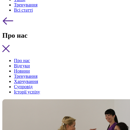
Тренування
Всі статті
Про нас
Про нас
Відгуки
Новини
Тренування
Харчування
Супровід
Історії успіху