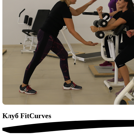
Клуб
FitСurves