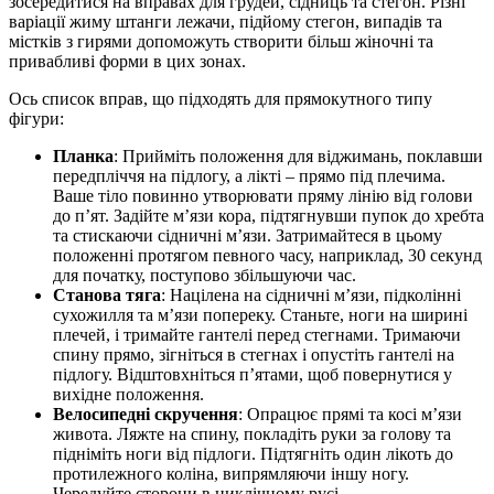
зосередитися на вправах для грудей, сідниць та стегон. Різні
варіації жиму штанги лежачи, підйому стегон, випадів та
містків з гирями допоможуть створити більш жіночні та
привабливі форми в цих зонах.
Ось список вправ, що підходять для прямокутного типу
фігури:
Планка
: Прийміть положення для віджимань, поклавши
передпліччя на підлогу, а лікті – прямо під плечима.
Ваше тіло повинно утворювати пряму лінію від голови
до п’ят. Задійте м’язи кора, підтягнувши пупок до хребта
та стискаючи сідничні м’язи. Затримайтеся в цьому
положенні протягом певного часу, наприклад, 30 секунд
для початку, поступово збільшуючи час.
Станова тяга
: Націлена на сідничні м’язи, підколінні
сухожилля та м’язи попереку. Станьте, ноги на ширині
плечей, і тримайте гантелі перед стегнами. Тримаючи
спину прямо, зігніться в стегнах і опустіть гантелі на
підлогу. Відштовхніться п’ятами, щоб повернутися у
вихідне положення.
Велосипедні скручення
: Опрацює прямі та косі м’язи
живота. Ляжте на спину, покладіть руки за голову та
підніміть ноги від підлоги. Підтягніть один лікоть до
протилежного коліна, випрямляючи іншу ногу.
Чередуйте сторони в циклічному русі.