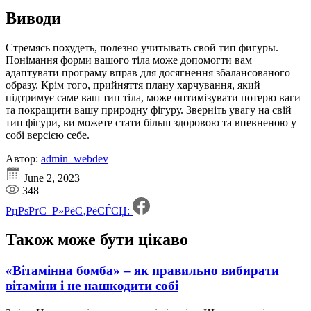
Виводи
Стремясь похудеть, полезно учитывать свой тип фигуры.
Понімання форми вашого тіла може допомогти вам
адаптувати програму вправ для досягнення збалансованого
образу. Крім того, прийняття плану харчування, який
підтримує саме ваш тип тіла, може оптимізувати потерю ваги
та покращити вашу природну фігуру. Зверніть увагу на свій
тип фігури, ви можете стати більш здоровою та впевненою у
собі версією себе.
Автор:
admin_webdev
June 2, 2023
348
РџРѕРґС–Р»РёС‚РёСЃСЏ:
Також може бути
цікаво
«Вітамінна бомба» – як правильно вибирати
вітаміни і не нашкодити собі