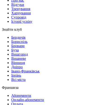
Про нас
Відгуки
Тренування
Харчування
Супровід
Історії успіху
Знайти клуб
Бердичів
Бориспіль
Бровари
Буча
Вишгород
Вишневе
Вінниця
Дніпро
Івано-Франківськ
Ірпінь
Всі міста
Франшиза
Абонементи
Онлайн-абонементи
Оплата