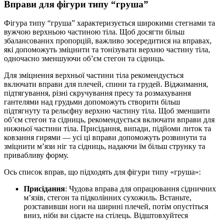
Вправи для фігури типу “груша”
Фігура типу “груша” характеризується широкими стегнами та
вужчою верхньою частиною тіла. Щоб досягти більш
збалансованих пропорцій, важливо зосередитися на вправах,
які допоможуть зміцнити та тонізувати верхню частину тіла,
одночасно зменшуючи об’єм стегон та сідниць.
Для зміцнення верхньої частини тіла рекомендується
включати вправи для плечей, спини та грудей. Віджимання,
підтягування, різні скручування пресу та розмахування
гантелями над грудьми допоможуть створити більш
підтягнуту та рельєфну верхню частину тіла. Щоб зменшити
об’єм стегон та сідниць, рекомендується включати вправи для
нижньої частини тіла. Присідання, випади, підйоми литок та
ковзання гирями — усі ці вправи допоможуть розвинути та
зміцнити м’язи ніг та сідниць, надаючи їм більш струнку та
привабливу форму.
Ось список вправ, що підходять для фігури типу «груша»:
Присідання
: Чудова вправа для опрацювання сідничних
м’язів, стегон та підколінних сухожиль. Встаньте,
розставивши ноги на ширині плечей, потім опустіться
вниз, ніби ви сідаєте на стілець. Відштовхуйтеся