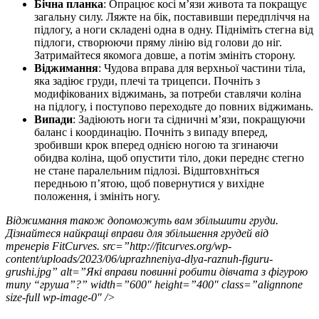
Бічна планка
: Опрацює косі м’язи живота та покращує
загальну силу. Ляжте на бік, поставивши передпліччя на
підлогу, а ноги складені одна в одну. Підніміть стегна від
підлоги, створюючи пряму лінію від голови до ніг.
Затримайтеся якомога довше, а потім змініть сторону.
Віджимання
: Чудова вправа для верхньої частини тіла,
яка задіює груди, плечі та трицепси. Почніть з
модифікованих віджимань, за потреби ставлячи коліна
на підлогу, і поступово переходьте до повних віджимань.
Випади
: Задіюють ноги та сідничні м’язи, покращуючи
баланс і координацію. Почніть з випаду вперед,
зробивши крок вперед однією ногою та згинаючи
обидва коліна, щоб опустити тіло, доки переднє стегно
не стане паралельним підлозі. Відштовхніться
передньою п’ятою, щоб повернутися у вихідне
положення, і змініть ногу.
Віджимання також допоможуть вам збільшити груди.
Дізнайтеся найкращі вправи для збільшення грудей від
тренерів FitCurves.
src=”http://fitcurves.org/wp-
content/uploads/2023/06/uprazhneniya-dlya-raznuh-figuru-
grushi.jpg” alt=”Які вправи повинні робити дівчата з фігурою
типу “груша”?” width=”600″ height=”400″ class=”alignnone
size-full wp-image-0″ />