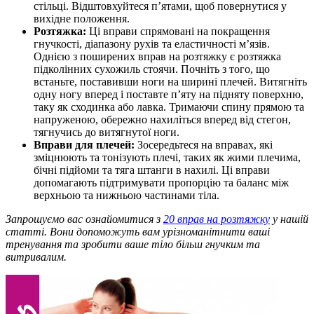
стільці. Відштовхуйтеся п’ятами, щоб повернутися у
вихідне положення.
Розтяжка:
Ці вправи спрямовані на покращення
гнучкості, діапазону рухів та еластичності м’язів.
Однією з поширених вправ на розтяжку є розтяжка
підколінних сухожиль стоячи. Почніть з того, що
встаньте, поставивши ноги на ширині плечей. Витягніть
одну ногу вперед і поставте п’яту на підняту поверхню,
таку як сходинка або лавка. Тримаючи спину прямою та
напруженою, обережно нахиліться вперед від стегон,
тягнучись до витягнутої ноги.
Вправи для плечей:
Зосередьтеся на вправах, які
зміцнюють та тонізують плечі, таких як жими плечима,
бічні підйоми та тяга штанги в нахилі. Ці вправи
допомагають підтримувати пропорцію та баланс між
верхньою та нижньою частинами тіла.
Запрошуємо вас ознайомитися з
20 вправ на розтяжку
у нашій
статті. Вони допоможуть вам урізноманітнити ваші
тренування та зробити ваше тіло більш гнучким та
витривалим.