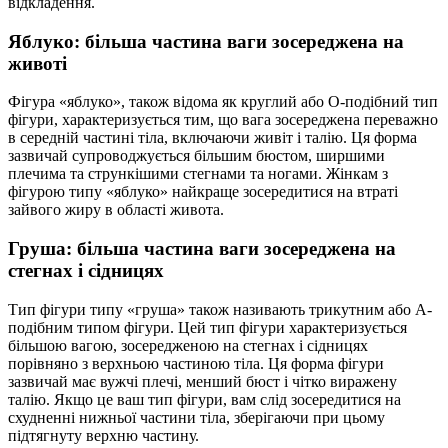
відкладення.
Яблуко: більша частина ваги зосереджена на
животі
Фігура «яблуко», також відома як круглий або О-подібний тип
фігури, характеризується тим, що вага зосереджена переважно
в середній частині тіла, включаючи живіт і талію. Ця форма
зазвичай супроводжується більшим бюстом, ширшими
плечима та стрункішими стегнами та ногами. Жінкам з
фігурою типу «яблуко» найкраще зосередитися на втраті
зайвого жиру в області живота.
Груша: більша частина ваги зосереджена на
стегнах і сідницях
Тип фігури типу «груша» також називають трикутним або А-
подібним типом фігури. Цей тип фігури характеризується
більшою вагою, зосередженою на стегнах і сідницях
порівняно з верхньою частиною тіла. Ця форма фігури
зазвичай має вужчі плечі, менший бюст і чітко виражену
талію. Якщо це ваш тип фігури, вам слід зосередитися на
схудненні нижньої частини тіла, зберігаючи при цьому
підтягнуту верхню частину.