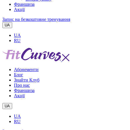
Франшиза
Акції
Запис на безкоштовне тренування
UA
UA
RU
Абонементи
Блог
Знайти Клуб
Про нас
Франшиза
Акції
UA
UA
RU