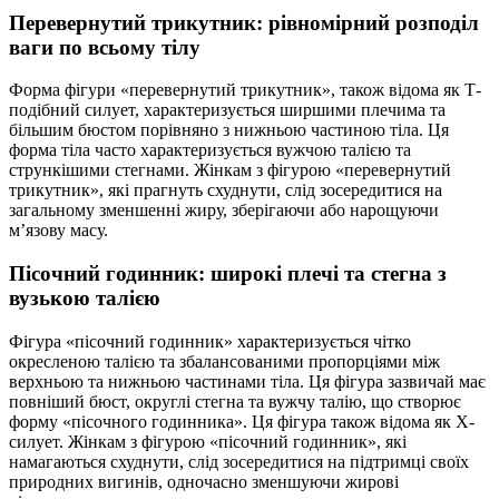
Перевернутий трикутник: рівномірний розподіл
ваги по всьому тілу
Форма фігури «перевернутий трикутник», також відома як Т-
подібний силует, характеризується ширшими плечима та
більшим бюстом порівняно з нижньою частиною тіла. Ця
форма тіла часто характеризується вужчою талією та
стрункішими стегнами. Жінкам з фігурою «перевернутий
трикутник», які прагнуть схуднути, слід зосередитися на
загальному зменшенні жиру, зберігаючи або нарощуючи
м’язову масу.
Пісочний годинник: широкі плечі та стегна з
вузькою талією
Фігура «пісочний годинник» характеризується чітко
окресленою талією та збалансованими пропорціями між
верхньою та нижньою частинами тіла. Ця фігура зазвичай має
повніший бюст, округлі стегна та вужчу талію, що створює
форму «пісочного годинника». Ця фігура також відома як X-
силует. Жінкам з фігурою «пісочний годинник», які
намагаються схуднути, слід зосередитися на підтримці своїх
природних вигинів, одночасно зменшуючи жирові