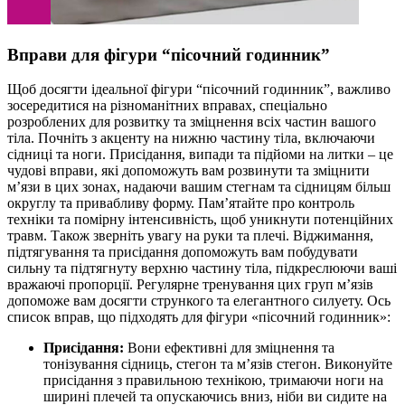
Вправи для фігури “пісочний годинник”
Щоб досягти ідеальної фігури “пісочний годинник”, важливо
зосередитися на різноманітних вправах, спеціально
розроблених для розвитку та зміцнення всіх частин вашого
тіла. Почніть з акценту на нижню частину тіла, включаючи
сідниці та ноги. Присідання, випади та підйоми на литки – це
чудові вправи, які допоможуть вам розвинути та зміцнити
м’язи в цих зонах, надаючи вашим стегнам та сідницям більш
округлу та привабливу форму. Пам’ятайте про контроль
техніки та помірну інтенсивність, щоб уникнути потенційних
травм. Також зверніть увагу на руки та плечі. Віджимання,
підтягування та присідання допоможуть вам побудувати
сильну та підтягнуту верхню частину тіла, підкреслюючи ваші
вражаючі пропорції. Регулярне тренування цих груп м’язів
допоможе вам досягти стрункого та елегантного силуету. Ось
список вправ, що підходять для фігури «пісочний годинник»:
Присідання:
Вони ефективні для зміцнення та
тонізування сідниць, стегон та м’язів стегон. Виконуйте
присідання з правильною технікою, тримаючи ноги на
ширині плечей та опускаючись вниз, ніби ви сидите на