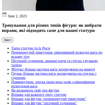
June 2, 2023
Тренування для різних типів фігури: як вибрати
вправи, які підходять саме для вашої статури
Зміст
Типи статури та їх Риси
Перевернутий трикутник: рівномірний розподіл ваги по
всьому тілу
Пісочний годинник: широкі плечі та стегна з вузькою
талією
Яблуко: більша частина ваги зосереджена на животі
Груша: більша частина ваги зосереджена на стегнах і
сідницях
Прямокутник: злегка окреслена талія з рівномірним
розподілом ваги
Як визначити свій тип фігури
Вправи для кожного типу статури
Вправи для фігури «перевернутий трикутник"
Вправи для фігури "пісочний годинник"