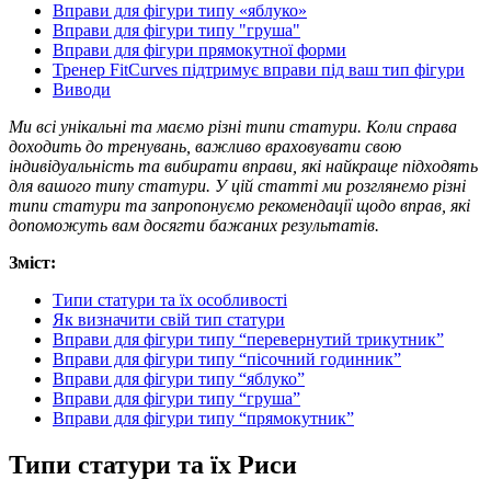
Вправи для фігури типу «яблуко»
Вправи для фігури типу "груша"
Вправи для фігури прямокутної форми
Тренер FitCurves підтримує вправи під ваш тип фігури
Виводи
Ми всі унікальні та маємо різні типи статури. Коли справа
доходить до тренувань, важливо враховувати свою
індивідуальність та вибирати вправи, які найкраще підходять
для вашого типу статури. У цій статті ми розглянемо різні
типи статури та запропонуємо рекомендації щодо вправ, які
допоможуть вам досягти бажаних результатів.
Зміст:
Типи статури та їх особливості
Як визначити свій тип статури
Вправи для фігури типу “перевернутий трикутник”
Вправи для фігури типу “пісочний годинник”
Вправи для фігури типу “яблуко”
Вправи для фігури типу “груша”
Вправи для фігури типу “прямокутник”
Типи статури та їх Риси