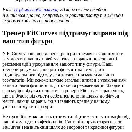
Існує
11 різних видів планок
, які ви можете освоїти.
Дізнайтеся про те, як правильно робити планку та які види
планок виходять із нашої статті.
Тренер FitCurves підтримує вправи під
ваш тип фігури
У FitCurves наші досвідчені тренери стремляться допомогти
вам досягти ваших цілей у фітнесі, надаючи персональні
рекомендації з урахуванням вашого типу фігури. Наші
тренери розуміють, що різні форми тіла вимагають
індивідуального підходу для досягнення максимальних
результатів. Ми рекомендуємо загальні вправи з урахуванням
вашого рівня фізичної підготовки та рекомендацій. Завдяки
своєму досвіду та експертизі, тренери FitCurves гарантують,
що ви будете відчувати себе впевнено на шляху до фігури
мечти, даючи вправи, які виявляють краще у вашому
унікальному типі фігури.
Не пускайте можливість отримати підтримку та мотивацію від
нашої команди професіоналів. Напишіть прямо зараз в зали
FitCurves і начніть свій шлях до здорової та красивої фігури!