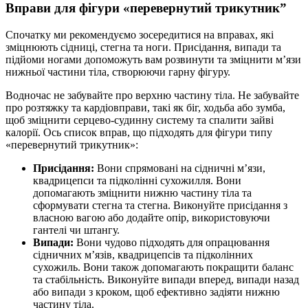
Вправи для фігури «перевернутий трикутник”
Спочатку ми рекомендуємо зосередитися на вправах, які
зміцнюють сідниці, стегна та ноги. Присідання, випади та
підйоми ногами допоможуть вам розвинути та зміцнити м’язи
нижньої частини тіла, створюючи гарну фігуру.
Водночас не забувайте про верхню частину тіла. Не забувайте
про розтяжку та кардіовправи, такі як біг, ходьба або зумба,
щоб зміцнити серцево-судинну систему та спалити зайві
калорії. Ось список вправ, що підходять для фігури типу
«перевернутий трикутник»:
Присідання:
Вони спрямовані на сідничні м’язи,
квадрицепси та підколінні сухожилля. Вони
допомагають зміцнити нижню частину тіла та
сформувати стегна та стегна. Виконуйте присідання з
власною вагою або додайте опір, використовуючи
гантелі чи штангу.
Випади:
Вони чудово підходять для опрацювання
сідничних м’язів, квадрицепсів та підколінних
сухожиль. Вони також допомагають покращити баланс
та стабільність. Виконуйте випади вперед, випади назад
або випади з кроком, щоб ефективно задіяти нижню
частину тіла.