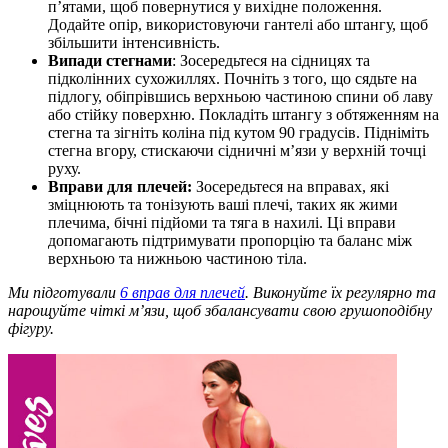
п’ятами, щоб повернутися у вихідне положення.
Додайте опір, використовуючи гантелі або штангу, щоб
збільшити інтенсивність.
Випади стегнами
: Зосередьтеся на сідницях та
підколінних сухожиллях. Почніть з того, що сядьте на
підлогу, обіпрівшись верхньою частиною спини об лаву
або стійку поверхню. Покладіть штангу з обтяженням на
стегна та зігніть коліна під кутом 90 градусів. Підніміть
стегна вгору, стискаючи сідничні м’язи у верхній точці
руху.
Вправи для плечей:
Зосередьтеся на вправах, які
зміцнюють та тонізують ваші плечі, таких як жими
плечима, бічні підйоми та тяга в нахилі. Ці вправи
допомагають підтримувати пропорцію та баланс між
верхньою та нижньою частиною тіла.
Ми підготували
6 вправ для плечей
. Виконуйте їх регулярно та
нарощуйте чіткі м’язи, щоб збалансувати свою грушоподібну
фігуру.