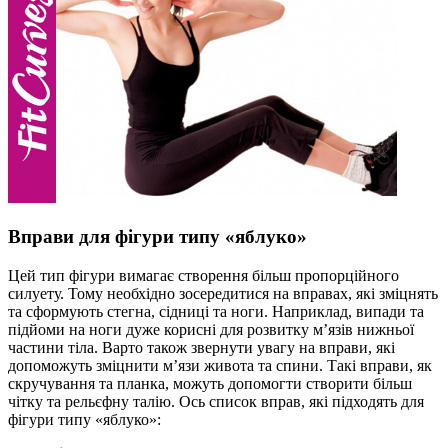
Вправи для фігури типу «яблуко»
Цей тип фігури вимагає створення більш пропорційного
силуету. Тому необхідно зосередитися на вправах, які зміцнять
та сформують стегна, сідниці та ноги. Наприклад, випади та
підйоми на ноги дуже корисні для розвитку м’язів нижньої
частини тіла. Варто також звернути увагу на вправи, які
допоможуть зміцнити м’язи живота та спини. Такі вправи, як
скручування та планка, можуть допомогти створити більш
чітку та рельєфну талію. Ось список вправ, які підходять для
фігури типу «яблуко»: