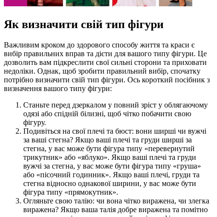
Як визначити свій тип фігури
Важливим кроком до здорового способу життя та краси є
вибір правильних вправ та дієти для вашого типу фігури. Це
дозволить вам підкреслити свої сильні сторони та приховати
недоліки. Однак, щоб зробити правильний вибір, спочатку
потрібно визначити свій тип фігури. Ось короткий посібник з
визначення вашого типу фігури:
Станьте перед дзеркалом у повний зріст у облягаючому
одязі або спідній білизні, щоб чітко побачити свою
фігуру.
Подивіться на свої плечі та бюст: вони ширші чи вужчі
за ваші стегна? Якщо ваші плечі та груди ширші за
стегна, у вас може бути фігура типу «перевернутий
трикутник» або «яблуко». Якщо ваші плечі та груди
вужчі за стегна, у вас може бути фігура типу «груша»
або «пісочний годинник». Якщо ваші плечі, груди та
стегна відносно однакової ширини, у вас може бути
фігура типу «прямокутник».
Огляньте свою талію: чи вона чітко виражена, чи злегка
виражена? Якщо ваша талія добре виражена та помітно