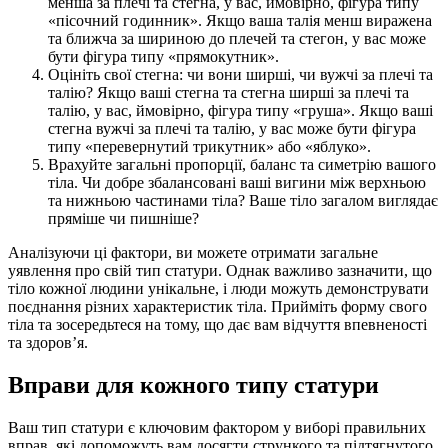
менша за плечі та стегна, у вас, ймовірно, фігура типу
«пісочний годинник». Якщо ваша талія менш виражена
та ближча за шириною до плечей та стегон, у вас може
бути фігура типу «прямокутник».
Оцініть свої стегна: чи вони ширші, чи вужчі за плечі та
талію? Якщо ваші стегна та стегна ширші за плечі та
талію, у вас, ймовірно, фігура типу «груша». Якщо ваші
стегна вужчі за плечі та талію, у вас може бути фігура
типу «перевернутий трикутник» або «яблуко».
Врахуйте загальні пропорції, баланс та симетрію вашого
тіла. Чи добре збалансовані ваші вигини між верхньою
та нижньою частинами тіла? Ваше тіло загалом виглядає
пряміше чи пишніше?
Аналізуючи ці фактори, ви можете отримати загальне
уявлення про свій тип статури. Однак важливо зазначити, що
тіло кожної людини унікальне, і люди можуть демонструвати
поєднання різних характеристик тіла. Прийміть форму свого
тіла та зосередьтеся на тому, що дає вам відчуття впевненості
та здоров’я.
Вправи для кожного типу статури
Ваш тип статури є ключовим фактором у виборі правильних
вправ, які допоможуть вам досягти стрункого та підтягнутого