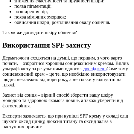
зниження еластичності та пружності шкіри;
поява пігментації;
розширення пір;
поява мімічних зморшок;
обвисання шкіри, розпливання овалу обличчя.
Так як же доглядати шкіру обличчя?
Використання SPF захисту
Дерматологи сходяться на думці, що першим, з чого варто
почати, – озброїтися хорошим сонцезахисним кремом. Вплив
ультрафіолету за результатами одного з
досліджень
Саме тому
сонцезахисний крем – це те, що необхідно використовувати
щодня незалежно від пори року, а не тільки у відпустці на
пляжі.
Захист від сонця – вірний спосіб зберегти вашу шкіру
молодою та здоровою якомога довше, а також уберегти від
фотостаріння.
Експерти зазначають, що при купівлі SPF крему у складі слід
шукати оксид цинку, діоксид титану та оксид заліза з
наступних причин: