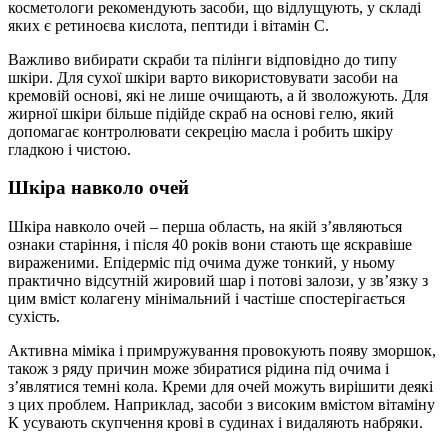
косметологи рекомендують засоби, що відлущують, у складі
яких є ретиноєва кислота, пептиди і вітамін С.
Важливо вибирати скраби та пілінги відповідно до типу
шкіри. Для сухої шкіри варто використовувати засоби на
кремовій основі, які не лише очищають, а й зволожують. Для
жирної шкіри більше підійде скраб на основі гелю, який
допомагає контролювати секрецію масла і робить шкіру
гладкою і чистою.
Шкіра навколо очей
Шкіра навколо очей – перша область, на якій з’являються
ознаки старіння, і після 40 років вони стають ще яскравіше
вираженими. Епідерміс під очима дуже тонкий, у ньому
практично відсутній жировий шар і потові залози, у зв’язку з
цим вміст колагену мінімальний і частіше спостерігається
сухість.
Активна міміка і примружування провокують появу зморшок,
також з ряду причин може збиратися рідина під очима і
з’являтися темні кола. Креми для очей можуть вирішити деякі
з цих проблем. Наприклад, засоби з високим вмістом вітаміну
К усувають скупчення крові в судинах і видаляють набряки.