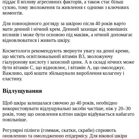
піддає її впливу агресивних факторів, а також стає більш
сухою, тому зволоження та живлення є одними з ключових
моментів.
Для повноцінного догляду за шкірою після 40 років варто
мати денний і нічний крем. Денний захищає від зовнішніх
впливів і може бути основою під макіяж, а нічний допомагає
відновлюватися і живить шкіру.
Косметологи рекомендують звернути увагу на денні креми,
що містять освітлювальний вітамін B3, зволожуючу
гіалуронову кислоту і захисний цинк. А в складі нічних може
бути вітамін C, що відновлює, і вітамін А, що омолоджує.
Важливо, щоб кошти збільшували вироблення колагену і
еластину.
Відлущування
Щоб шкіра залишалася сяючою до 40 років, необхідно
використовувати відлущувальні засоби частіше, ніж у 20–30
років, тому що оновлення клітин шкіри відбувається набагато
повільніше.
Регулярні пілінги (гоммаж, скатки, скраби) сприяють
оновленню та омолодженню епідермісу. Для вікової шкіри