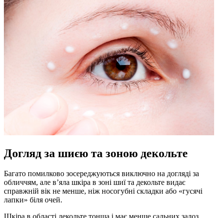
Догляд за шиєю та зоною декольте
Багато помилково зосереджуються виключно на догляді за
обличчям, але в’яла шкіра в зоні шиї та декольте видає
справжній вік не менше, ніж носогубні складки або «гусячі
лапки» біля очей.
Шкіра в області декольте тонша і має менше сальних залоз,