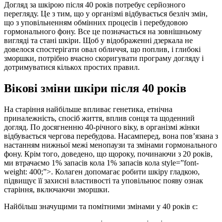
Догляд за шкірою після 40 років потребує серйозного
перегляду. Це з тим, що у організмі відбувається безліч змін,
що з уповільненням обмінних процесів і перебудовою
гормонального фону. Все це позначається на зовнішньому
вигляді та стані шкіри. Щоб у відображенні дзеркала не
довелося спостерігати овал обличчя, що поплив, і глибокі
зморшки, потрібно вчасно скоригувати програму догляду і
дотримуватися кількох простих правил.
Вікові зміни шкіри після 40 років
На старіння найбільше впливає генетика, етнічна
приналежність, спосіб життя, вплив сонця та щоденний
догляд. По досягненню 40-річного віку, в організмі жінки
відбувається чергова перебудова. Насамперед, вона пов’язана з
настанням нижньої межі менопаузи та змінами гормонального
фону. Крім того, доведено, що щороку, починаючи з 20 років,
ми втрачаємо 1% запасів кола 1% запасів кола style=”font-
weight: 400;”>. Колаген допомагає робити шкіру гладкою,
підвищує її захисні властивості та уповільнює появу ознак
старіння, включаючи зморшки.
Найбільш значущими та помітними змінами у 40 років є: