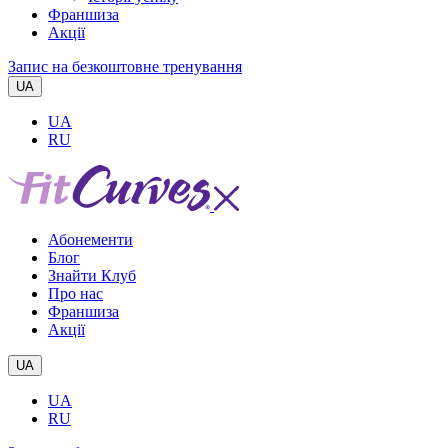
Франшиза
Акції
Запис на безкоштовне тренування
UA
UA
RU
Абонементи
Блог
Знайти Клуб
Про нас
Франшиза
Акції
UA
UA
RU