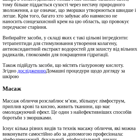
тому більше піддається сухості через нестачу природного
зволоження, а це означає, що зморшки утворюються швидше і
легше. Крім того, багато хто забуває або навмисно не
наносить сонцезахисний крем на цю область, що провокує
передчасне старіння.
Вибирайте засоби, у складі яких є такі цільові інгредієнти:
тетрапептиди для стимулювання утворення колагену,
антиоксидантний екстракт водоростей для захисту від вільних
радикалів, глюкозамін для покращення гідратації.
Також підійдуть засоби, що містять гіалуронову кислоту.
Згідно
дослідженню
Домашні процедури щодо догляду за
шкірою
Масаж
Массаж обличчя розслаблює м’язи, збільшує лімфострум,
приплив крові та кисню, живить тканини, що має
омолоджуючий ефект. Це один з найефективніших способів
боротьби з зморшками.
Існує кілька різних видів та технік масажу обличчя, які можна
виконувати самостійно або за допомогою професіонала:
лімфодренажний, букальний, міофасціальний, шиацу,