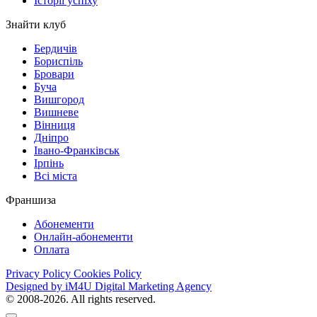
Історії успіху
Знайти клуб
Бердичів
Бориспіль
Бровари
Буча
Вишгород
Вишневе
Вінниця
Дніпро
Івано-Франківськ
Ірпінь
Всі міста
Франшиза
Абонементи
Онлайн-абонементи
Оплата
Privacy Policy
Cookies Policy
Designed by iM4U Digital Marketing Agency
© 2008-2026. All rights reserved.