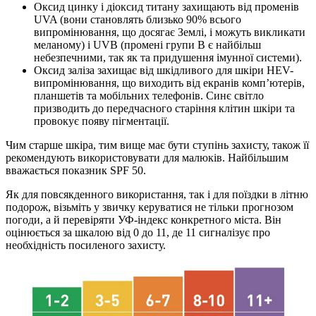
Оксид цинку і діоксид титану захищають від променів
UVA (вони становлять близько 90% всього
випромінювання, що досягає Землі, і можуть викликати
меланому) і UVB (промені групи В є найбільш
небезпечними, так як та придушення імунної системи).
Оксид заліза захищає від шкідливого для шкіри HEV-
випромінювання, що виходить від екранів комп’ютерів,
планшетів та мобільних телефонів. Синє світло
призводить до передчасного старіння клітин шкіри та
провокує появу пігментації.
Чим старше шкіра, тим вище має бути ступінь захисту, також її
рекомендують використовувати для малюків. Найбільшим
вважається показник SPF 50.
Як для повсякденного використання, так і для поїздки в літню
подорож, візьміть у звичку керуватися не тільки прогнозом
погоди, а й перевіряти УФ-індекс конкретного міста. Він
оцінюється за шкалою від 0 до 11, де 11 сигналізує про
необхідність посиленого захисту.