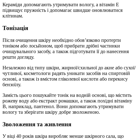
Кераміди допомагають утримувати вологу, а вітамін E
підвищує пружність і допомагає швидше оновлюватися
клітинам.
Тонізація
Після очищення шкіру необхідно обов’язково протерти
тоніком або лосьйоном, щоб прибрати дрібні частинки
очищувального засобу, а також підготувати її до нанесення
решти догляду.
Незалежно від типу шкіри, жирної/схильної до акне або сухої/
чутливої, косметологи радять уникати засобів на спиртовій
основі, а також із вмістом гліколевої кислоти або перекису
бензоїлу.
Замість цього пошукайте тонік на водній основі, що містить
рожеву воду або екстракт ромашки, а також похідні вітаміну
B, наприклад, пантенол. Вони допомагають утримувати
вологу та зберігати шкіру добре зволоженою.
Зволоження та живлення
У віці 40 років шкіра виробляє менше шкірного сала, що