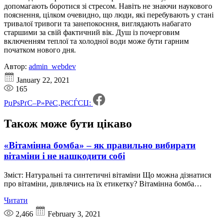
допомагають боротися зі стресом. Навіть не знаючи наукового
пояснення, цілком очевидно, що люди, які перебувають у стані
тривалої тривоги та занепокоєння, виглядають набагато
старшими за свій фактичний вік. Душ із почерговим
включенням теплої та холодної води може бути гарним
початком нового дня.
Автор:
admin_webdev
January 22, 2021
165
РџРѕРґС–Р»РёС‚РёСЃСЏ:
Також може бути
цікаво
«Вітамінна бомба» – як правильно вибирати
вітаміни і не нашкодити собі
Зміст: Натуральні та синтетичні вітаміни Що можна дізнатися
про вітаміни, дивлячись на їх етикетку? Вітамінна бомба…
Читати
2,466
February 3, 2021