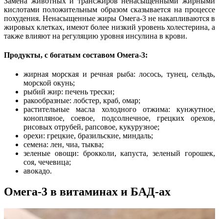
Замена животных и трансжиров ненасыщенными жирными
кислотами положительным образом сказывается на процессе
похудения. Ненасыщенные жиры Омега-3 не накапливаются в
жировых клетках, имеют более низкий уровень холестерина, а
также влияют на регуляцию уровня инсулина в крови.
Продукты, с богатым составом Омега-3:
жирная морская и речная рыба: лосось, тунец, сельдь,
морской окунь;
рыбий жир: печень трески;
ракообразные: лобстер, краб, омар;
растительные масла холодного отжима: кунжутное,
конопляное, соевое, подсолнечное, грецких орехов,
рисовых отрубей, рапсовое, кукурузное;
орехи: грецкие, бразильские, миндаль;
семена: лен, чиа, тыква;
зеленые овощи: брокколи, капуста, зеленый горошек,
соя, чечевица;
авокадо.
Омега-3 в витаминах и БАД-ах