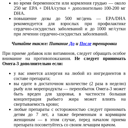
во время беременности или кормления грудью — около
250 мг EPA + DHA/сутки + дополнительно 100-200 мг
DHA.
повышение дозы до 500 мг/день — EPA/DHA
рекомендуется для взрослых при профилактике
сердечно-сосудистых заболеваний и до 1000 мг/сутки
при лечении сердечно-сосудистых заболеваний.
Читайте также: Питание
До
и
После
тренировки
При приеме добавок или витаминов, следует обращать особое
внимание на противопоказания.
Не следует принимать
Омега-3 дополнительно если:
у вас имеется аллергия на любой из ингредиентов в
составе препарата;
вы едите в достаточном количестве (2 раза в неделю)
рыбу или морепродукты — переизбыток Омега-3 может
быть вреден для здоровья, в частности большая
концентрация рыбьего жира может влиять на
свертываемость крови;
любые препараты с осторожностью следует принимать
детям до 7 лет, а также беременным и кормящим
женщинам — в этом случае, перед началом приема
препарата посоветуйтесь со своим лечащим врачом.