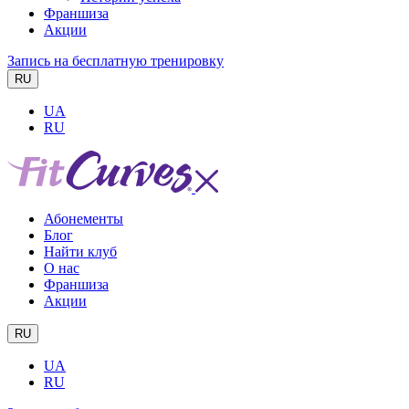
Франшиза
Акции
Запись на бесплатную тренировку
RU
UA
RU
Абонементы
Блог
Найти клуб
О нас
Франшиза
Акции
RU
UA
RU