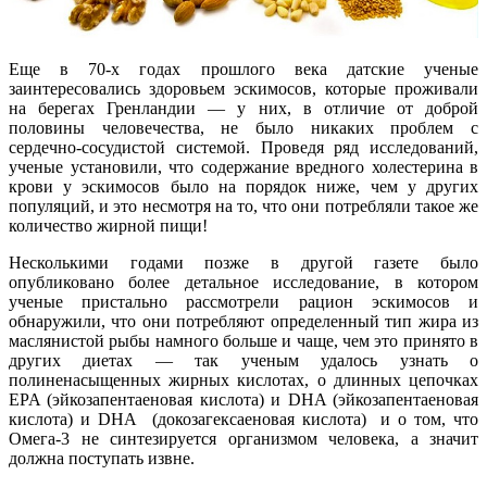
Еще в 70-х годах прошлого века датские ученые
заинтересовались здоровьем эскимосов, которые проживали
на берегах Гренландии — у них, в отличие от доброй
половины человечества, не было никаких проблем с
сердечно-сосудистой системой. Проведя ряд исследований,
ученые установили, что содержание вредного холестерина в
крови у эскимосов было на порядок ниже, чем у других
популяций, и это несмотря на то, что они потребляли такое же
количество жирной пищи!
Несколькими годами позже в другой газете было
опубликовано более детальное исследование, в котором
ученые пристально рассмотрели рацион эскимосов и
обнаружили, что они потребляют определенный тип жира из
маслянистой рыбы намного больше и чаще, чем это принято в
других диетах — так ученым удалось узнать о
полиненасыщенных жирных кислотах, о длинных цепочках
EPA (
эйкозапентаеновая кислота)
и DHA
(эйкозапентаеновая
кислота) и DHA (докозагексаеновая кислота) и о том, что
Омега-3 не синтезируется организмом человека, а значит
должна поступать извне.