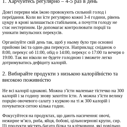
1. Харчуйтесь регулярно – 4-5 раз в день
Довгі перерви між їжою провокують сильний голод і
переїдання. Коли ви їсте регулярно кожні 3-4 години, рівень
цукру в крові залишається стабільним, а почуття голоду не
стає нестерпним. Це допомагає контролювати порції та
уникати імпульсних перекусів.
Організуйте свій день так, щоб у ньому було три основні
прийоми їжі та один-два перекуси. Наприклад: сніданок о
8:00, перекус об 11:00, обід о 14:00, перекус о 17:00 та вечеря о
19:00. Так ви ніколи не будете голодною і зможете легко
дотримуватись дефіциту калорій.
2. Вибирайте продукти з низькою калорійністю та
високою поживністю
Не всі калорії однакові. Можна з’їсти маленьке тістечко на 300
калорій і за годину знову захотіти їсти. А можна з’їсти велику
порцію овочевого салату з куркою на ті ж 300 калорій і
почуватися ситою кілька годин.
Фокусуйтеся на продуктах, що дають насичення: овочі,
нежирне м’ясо, риба, яйця, бобові, цільнозернові крупи, сир.
Ці продукти містять багато білка та клітковини, які повільно