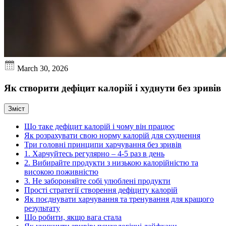
March 30, 2026
Як створити дефіцит калорій і худнути без зривів
Зміст
Що таке дефіцит калорій і чому він працює
Як розрахувати свою норму калорій для схуднення
Три головні принципи харчування без зривів
1. Харчуйтесь регулярно – 4-5 раз в день
2. Вибирайте продукти з низькою калорійністю та
високою поживністю
3. Не забороняйте собі улюблені продукти
Прості стратегії створення дефіциту калорій
Як поєднувати харчування та тренування для кращого
результату
Що робити, якщо вага стала