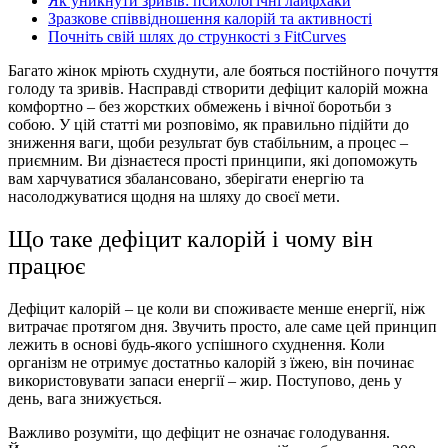
Як уникнути зривів: психологічні лайфхаки
Зразкове співвідношення калорій та активності
Почніть свій шлях до стрункості з FitCurves
Багато жінок мріють схуднути, але бояться постійного почуття
голоду та зривів. Насправді створити дефіцит калорій можна
комфортно – без жорстких обмежень і вічної боротьби з
собою. У цій статті ми розповімо, як правильно підійти до
зниження ваги, щоби результат був стабільним, а процес –
приємним. Ви дізнаєтеся прості принципи, які допоможуть
вам харчуватися збалансовано, зберігати енергію та
насолоджуватися щодня на шляху до своєї мети.
Що таке дефіцит калорій і чому він
працює
Дефіцит калорій – це коли ви споживаєте менше енергії, ніж
витрачає протягом дня. Звучить просто, але саме цей принцип
лежить в основі будь-якого успішного схуднення. Коли
організм не отримує достатньо калорій з їжею, він починає
використовувати запаси енергії – жир. Поступово, день у
день, вага знижується.
Важливо розуміти, що дефіцит не означає голодування.