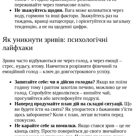
переживайте через тимчасове плато.
Не зважуйтесь щодня.
Вага може коливатися через
воду, гормони та інші фактори. Зважуйтесь раз на
тиждень, вранці натщесерце, і орієнтуйтеся на загальну
тенденцію, а не на щоденні цифри.
Як уникнути зривів: психологічні
лайфхаки
Зриви часто відбуваються не через голод, а через емоції –
стрес, нудьгу, втому. Навчитися розрізняти фізичний та
емоційний голод – ключ до довгострокового успіху.
Запитайте себе: чи я дійсно голодна?
Якщо ви поїли
годину тому і раптом захотіли печиво, можливо це не
голод. Спробуйте відволіктися – випийте чай,
прогуляйтеся або зателефонуйте подрузі.
Наперед продумайте план дій на складні ситуації.
Що
ви будете їсти на свята? Як упораєтеся з бажанням з’їсти
щось заборонене? Коли є план, легше встояти перед
спокусою.
Не карайте себе за помилки.
Якщо стався зрив – це не
кінець світу. Просто поверніться до свого звичайного