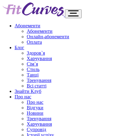
Абонементи
Абонементи
Онлайн-абонементи
Оплата
Блог
Здоров`я
Харчування
Сім`я
Стиль
Танці
Тренування
Всі статті
Знайти Клуб
Про нас
Про нас
Відгуки
Новини
Тренування
Харчування
Супровід
Історії успіху