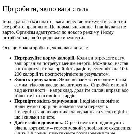
Що робити, якщо вага стала
Іноді трапляється плато – вага перестає знижуватися, хоч ви
все робите правильно. Це нормальне явище, і панікувати не
варто. Організм адаптується до нового режиму, і йому
потрібен час, щоб продовжити худнути.
Ось що можна зробити, якщо вага встала:
Перерахуйте норму калорій.
Коли ви втрачаєте вагу,
ваш організм потребує менше енергії. Можливо, настав
час скоригувати калорійність раціону. Зменшіть на 100-
200 калорій та поспостерігайте за результатом.
Змініть тренування.
Якщо ви займаєтеся одним і тим
самим, тіло звикає до навантаження. Спробуйте новий
вид активності – наприклад, додайте силові вправи або
збільште інтенсивність кардіо.
Перевірте якість харчування.
Іноді ми непомітно
збільшуємо порції чи додаємо зайві перекуси.
Поверніться до щоденника харчування та чесно оцініть,
що і скільки ви їсте.
Дайте собі відпочинок.
Стрес і недосип підвищують
рівень кортизолу – гормону, який уповільнює схуднення.
Спіть 7-8 годин, практикуйте розслаблення та не