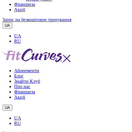
Франшиза
Акції
Запис на безкоштовне тренування
UA
UA
RU
Абонементи
Блог
Знайти Клуб
Про нас
Франшиза
Акції
UA
UA
RU