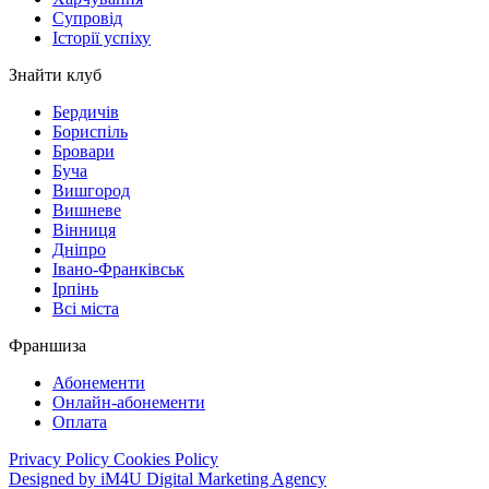
Супровід
Історії успіху
Знайти клуб
Бердичів
Бориспіль
Бровари
Буча
Вишгород
Вишневе
Вінниця
Дніпро
Івано-Франківськ
Ірпінь
Всі міста
Франшиза
Абонементи
Онлайн-абонементи
Оплата
Privacy Policy
Cookies Policy
Designed by iM4U Digital Marketing Agency