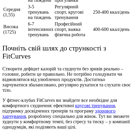
на тиждень
прогулянки
3-5
Регулярний
Середня
тренувань
спорт, кругові
250-400 ккал/день
(1,55)
на тиждень
тренування
6-7
Професійний
Висока
інтенсивних
спорт, важка
400-600 ккал/день
(1725)
тренувань
фізична робота
Почніть свій шлях до стрункості з
FitCurves
Створити дефіцит калорій та схуднути без зривів реально –
головне, робити це правильно. Не потрібно голодувати чи
відмовлятися від улюблених продуктів. Достатньо
харчуватися збалансовано, регулярно рухатися та слухати своє
тіло.
У фітнес-клубах FitCurves ви знайдете все необхідне для
комфортного схуднення: ефективні
кругові тренування
,
підтримку досвідчених тренерів та програму
здорового
харчування
, розроблену спеціально для жінок. Тут ви зможете
худнути у комфортному темпі, без стресу та тиску – у компанії
однодумців, які поділяють ваші цілі.