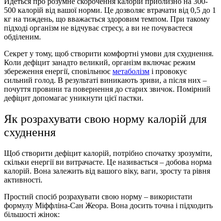
Йдеться про розумне скорочення калорій приблизно на 300-
500 калорій від вашої норми. Це дозволяє втрачати від 0,5 до 1
кг на тиждень, що вважається здоровим темпом. При такому
підході організм не відчуває стресу, а ви не почуваєтеся
обділеним.
Секрет у тому, щоб створити комфортні умови для схуднення.
Коли дефіцит занадто великий, організм включає режим
збереження енергії, сповільнює
метаболізм
і провокує
сильний голод. В результаті виникають зриви, а після них –
почуття провини та повернення до старих звичок. Помірний
дефіцит допомагає уникнути цієї пастки.
Як розрахувати свою норму калорій для
схуднення
Щоб створити дефіцит калорій, потрібно спочатку зрозуміти,
скільки енергії ви витрачаєте. Це називається – добова норма
калорій. Вона залежить від вашого віку, ваги, зросту та рівня
активності.
Простий спосіб розрахувати свою норму – використати
формулу Міффліна-Сан Жеора. Вона досить точна і підходить
більшості жінок: