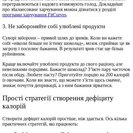
перетравлюються і надовго втамовують голод. Докладніше
про збалансоване харчування можна дізнатися у розділі
програми харчування FitCurves
.
3. Не забороняйте собі улюблені продукти
Суворі заборони – прямий шлях до зривів. Коли ви кажете
собі «ніколи більше не їстиму шоколад», мозок сприймає це як
загрозу і посилює бажання. В результаті зрив стає ще більш
руйнівним.
Краще включайте улюблені продукти до свого раціону, але
невеликими порціями. Бажаєте шоколад? З’їжте пару часточок
після обіду. Любите пасту? Приготуйте порцію на 200 калорій
із овочами. Коли ви знаєте, що можете з’їсти щось смачне,
зникає почуття депривації, а з ним бажання зірватися.
Прості стратегії створення дефіциту
калорій
Створити дефіцит калорій простіше, ніж здається. Ось кілька
практичних стратегій, які працюють: