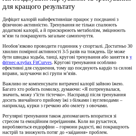
для кращого результату
Дефіцит калорій найефективніше працює у поєднанні з
фізичною активністю. Тренування не тільки спалюють
додаткові калорії, а й прискорюють метаболізм, зміцнюють
м’язи та покращують загальне самопочуття.
Необов’язково проводити годинник у спортзалі. Достатньо 30
хвилин помірної активності 3-5 разів на тиждень. Це може
бути швидка ходьба, танці, кругові тренування або заняття в
у
фітнес-клубах FitCurves
. Кругові тренування особливо
ефективні для схуднення, тому що поєднують кардіо та силові
вправи, залучаючи всі групи м’язів.
Важливо не компенсувати витрачені калорії зайвою їжею.
Багато хто робить помилку, думаючи: «Я потренувалася,
значить, можу з’їсти тістечко». Насправді після тренування
досить звичайного прийому їжі з білками і вуглеводами –
наприклад, курки з гречкою або омлету з овочами.
Регулярні тренування також допомагають впоратися зі
стресом та емоційним переїданням. Коли ви рухаєтеся,
виробляються ендорфіни – гормони радості, які покращують
настрій та знижують потяг до «заїдання» проблем.