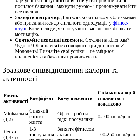
харчування наступного дня. Почуття провини лише
посилює бажання «махнути рукою» і продовжувати їсти
все поспіль.
Знайдіть підтримку.
Діліться своїм шляхом з близькими
або приєднайтесь до спільноти однодумців у
фітнес-
клуб
і. Коли є люди, які розуміють вас, легше зберігати
мотивацію.
Святкуйте невеликі перемоги.
Схудли на кілограм?
Чудово! Обійшлися без солодкого три дні поспіль?
Молодець! Визнайте свої успіхи – це зміцнює
впевненість та бажання продовжувати.
Зразкове співвідношення калорій та
активності
Скільки калорій
Рівень
Коефіцієнт
Кому підходить
спалюється
активності
додатково
Сидячий
Мінімальна
Офісна робота,
спосіб
0-100 ккал/день
(1,2)
рідкі прогулянки
життя
1-3
Заняття фітнесом,
Легка
тренування
активні
100-250 ккал/день
(1,375)