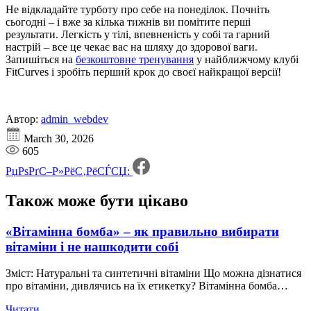
Не відкладайте турботу про себе на понеділок. Почніть
сьогодні – і вже за кілька тижнів ви помітите перші
результати. Легкість у тілі, впевненість у собі та гарний
настрій – все це чекає вас на шляху до здорової ваги.
Запишіться на
безкоштовне тренування
у найближчому клубі
FitCurves і зробіть перший крок до своєї найкращої версії!
Автор:
admin_webdev
March 30, 2026
605
РџРѕРґС–Р»РёС‚РёСЃСЏ:
Також може бути
цікаво
«Вітамінна бомба» – як правильно вибирати
вітаміни і не нашкодити собі
Зміст: Натуральні та синтетичні вітаміни Що можна дізнатися
про вітаміни, дивлячись на їх етикетку? Вітамінна бомба…
Читати