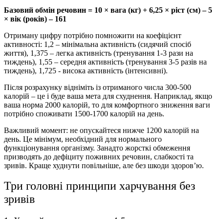
Базовий обмін речовин = 10 × вага (кг) + 6,25 × ріст (см) – 5
× вік (років) – 161
Отриману цифру потрібно помножити на коефіцієнт
активності: 1,2 – мінімальна активність (сидячий спосіб
життя), 1,375 – легка активність (тренування 1-3 рази на
тиждень), 1,55 – середня активність (тренування 3-5 разів на
тиждень), 1,725 ​​- висока активність (інтенсивні).
Після розрахунку відніміть із отриманого числа 300-500
калорій – це і буде ваша мета для схуднення. Наприклад, якщо
ваша норма 2000 калорій, то для комфортного зниження ваги
потрібно споживати 1500-1700 калорій на день.
Важливий момент: не опускайтеся нижче 1200 калорій на
день. Це мінімум, необхідний для нормального
функціонування організму. Занадто жорсткі обмеження
призводять до дефіциту поживних речовин, слабкості та
зривів. Краще худнути повільніше, але без шкоди здоров’ю.
Три головні принципи харчування без
зривів