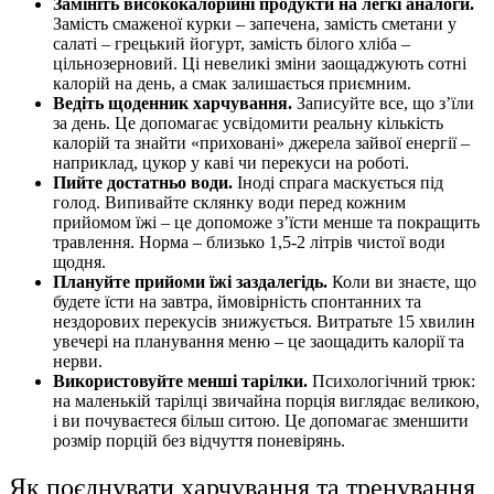
Замініть висококалорійні продукти на легкі аналоги.
Замість смаженої курки – запечена, замість сметани у
салаті – грецький йогурт, замість білого хліба –
цільнозерновий. Ці невеликі зміни заощаджують сотні
калорій на день, а смак залишається приємним.
Ведіть щоденник харчування.
Записуйте все, що з’їли
за день. Це допомагає усвідомити реальну кількість
калорій та знайти «приховані» джерела зайвої енергії –
наприклад, цукор у каві чи перекуси на роботі.
Пийте достатньо води.
Іноді спрага маскується під
голод. Випивайте склянку води перед кожним
прийомом їжі – це допоможе з’їсти менше та покращить
травлення. Норма – близько 1,5-2 літрів чистої води
щодня.
Плануйте прийоми їжі заздалегідь.
Коли ви знаєте, що
будете їсти на завтра, ймовірність спонтанних та
нездорових перекусів знижується. Витратьте 15 хвилин
увечері на планування меню – це заощадить калорії та
нерви.
Використовуйте менші тарілки.
Психологічний трюк:
на маленькій тарілці звичайна порція виглядає великою,
і ви почуваєтеся більш ситою. Це допомагає зменшити
розмір порцій без відчуття поневірянь.
Як поєднувати харчування та тренування