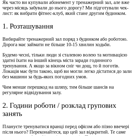
Як часто ви купували абонемент у тренажерний зал, але вже
через місяць забували до нього дорогу? Ми підготували чек-
лист: як вибрати фітнес-клуб, який стане другим будинком.
1. Розташування
Вибирайте тренажерний зал поряд з будинком або роботою.
Дорога має займати не більше 10-15 хвилин ходьби.
Будемо чесні, тільки люди зі сталевою волею та мотивацією
здатні їхати на інший кінець міста заради годинного
тренування. А якщо за вікном сніг чи дощ, то й поготів.
Локація має бути такою, щоб ви могли легко дістатися до зали
без машини за будь-яких погодних умов.
Чим менше перешкод на шляху, тим більше шансів на
регулярне відвідування залу.
2. Години роботи / розклад групових
занять
Плануєте тренуватися вранці перед офісом або пізно ввечері
після нього? Переконайтеся, що цей зал відкритий. Те саме