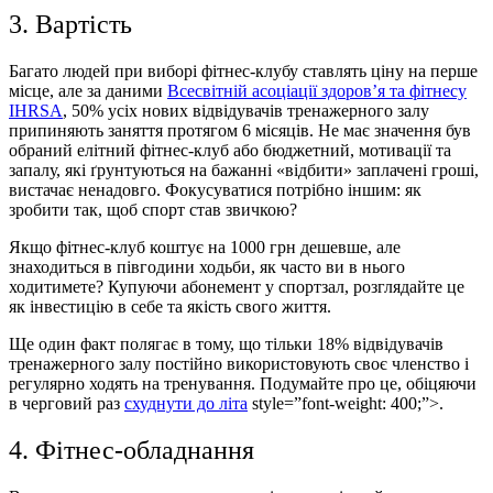
3. Вартість
Багато людей при виборі фітнес-клубу ставлять ціну на перше
місце, але за даними
Всесвітній асоціації здоров’я та фітнесу
IHRSA
, 50% усіх нових відвідувачів тренажерного залу
припиняють заняття протягом 6 місяців. Не має значення був
обраний елітний фітнес-клуб або бюджетний, мотивації та
запалу, які ґрунтуються на бажанні «відбити» заплачені гроші,
вистачає ненадовго. Фокусуватися потрібно іншим: як
зробити так, щоб спорт став звичкою?
Якщо фітнес-клуб коштує на 1000 грн дешевше, але
знаходиться в півгодини ходьби, як часто ви в нього
ходитимете? Купуючи абонемент у спортзал, розглядайте це
як інвестицію в себе та якість свого життя.
Ще один факт полягає в тому, що тільки 18% відвідувачів
тренажерного залу постійно використовують своє членство і
регулярно ходять на тренування. Подумайте про це, обіцяючи
в черговий раз
схуднути до літа
style=”font-weight: 400;”>.
4. Фітнес-обладнання