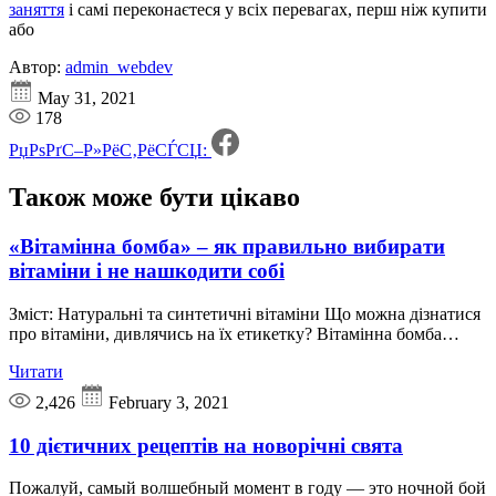
заняття
і самі переконаєтеся у всіх перевагах, перш ніж купити
або
Автор:
admin_webdev
May 31, 2021
178
РџРѕРґС–Р»РёС‚РёСЃСЏ:
Також може бути
цікаво
«Вітамінна бомба» – як правильно вибирати
вітаміни і не нашкодити собі
Зміст: Натуральні та синтетичні вітаміни Що можна дізнатися
про вітаміни, дивлячись на їх етикетку? Вітамінна бомба…
Читати
2,426
February 3, 2021
10 дієтичних рецептів на новорічні свята
Пожалуй, самый волшебный момент в году — это ночной бой