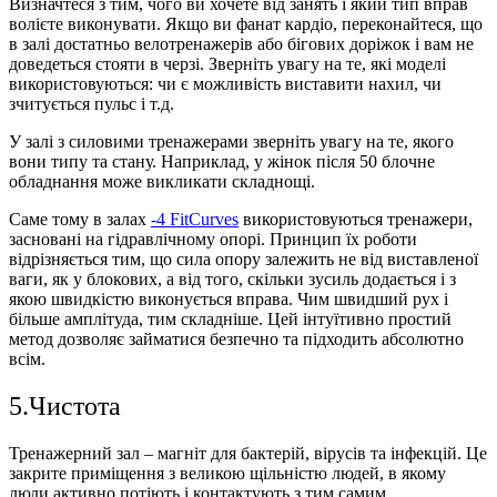
Визначтеся з тим, чого ви хочете від занять і який тип вправ
волієте виконувати. Якщо ви фанат кардіо, переконайтеся, що
в залі достатньо велотренажерів або бігових доріжок і вам не
доведеться стояти в черзі. Зверніть увагу на те, які моделі
використовуються: чи є можливість виставити нахил, чи
зчитується пульс і т.д.
У залі з силовими тренажерами зверніть увагу на те, якого
вони типу та стану. Наприклад, у жінок після 50 блочне
обладнання може викликати складнощі.
Саме тому в залах
-4 FitCurves
використовуються тренажери,
засновані на гідравлічному опорі. Принцип їх роботи
відрізняється тим, що сила опору залежить не від виставленої
ваги, як у блокових, а від того, скільки зусиль додається і з
якою швидкістю виконується вправа. Чим швидший рух і
більше амплітуда, тим складніше. Цей інтуїтивно простий
метод дозволяє займатися безпечно та підходить абсолютно
всім.
5.Чистота
Тренажерний зал – магніт для бактерій, вірусів та інфекцій. Це
закрите приміщення з великою щільністю людей, в якому
люди активно потіють і контактують з тим самим