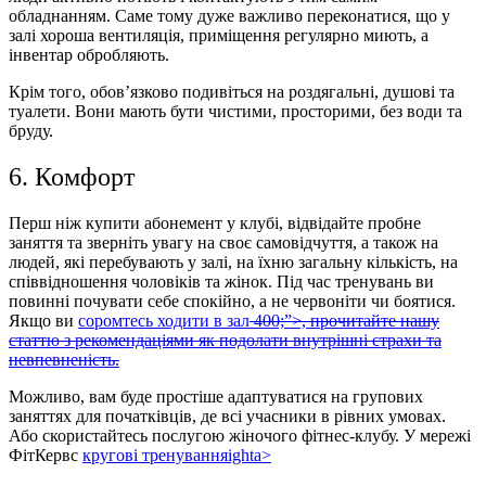
обладнанням. Саме тому дуже важливо переконатися, що у
залі хороша вентиляція, приміщення регулярно миють, а
інвентар обробляють.
Крім того, обов’язково подивіться на роздягальні, душові та
туалети. Вони мають бути чистими, просторими, без води та
бруду.
6. Комфорт
Перш ніж купити абонемент у клубі, відвідайте пробне
заняття та зверніть увагу на своє самовідчуття, а також на
людей, які перебувають у залі, на їхню загальну кількість, на
співвідношення чоловіків та жінок. Під час тренувань ви
повинні почувати себе спокійно, а не червоніти чи боятися.
Якщо ви
соромтесь ходити в зал
400;”>, прочитайте нашу
статтю з рекомендаціями як подолати внутрішні страхи та
невпевненість.
Можливо, вам буде простіше адаптуватися на групових
заняттях для початківців, де всі учасники в рівних умовах.
Або скористайтесь послугою жіночого фітнес-клубу. У мережі
ФітКервс
кругові тренування
ighta>