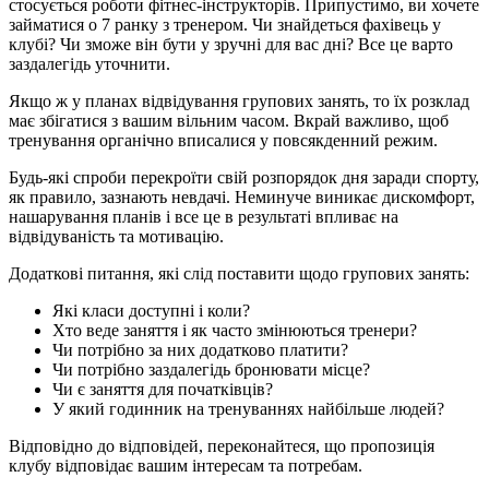
стосується роботи фітнес-інструкторів. Припустимо, ви хочете
займатися о 7 ранку з тренером. Чи знайдеться фахівець у
клубі? Чи зможе він бути у зручні для вас дні? Все це варто
заздалегідь уточнити.
Якщо ж у планах відвідування групових занять, то їх розклад
має збігатися з вашим вільним часом. Вкрай важливо, щоб
тренування органічно вписалися у повсякденний режим.
Будь-які спроби перекроїти свій розпорядок дня заради спорту,
як правило, зазнають невдачі. Неминуче виникає дискомфорт,
нашарування планів і все це в результаті впливає на
відвідуваність та мотивацію.
Додаткові питання, які слід поставити щодо групових занять:
Які класи доступні і коли?
Хто веде заняття і як часто змінюються тренери?
Чи потрібно за них додатково платити?
Чи потрібно заздалегідь бронювати місце?
Чи є заняття для початківців?
У який годинник на тренуваннях найбільше людей?
Відповідно до відповідей, переконайтеся, що пропозиція
клубу відповідає вашим інтересам та потребам.