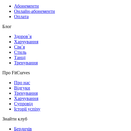
Абонементи
Онлайн-абонементи
Оплата
Блог
Здоров`я
Харчування
Сім`я
Стиль
Танці
Тренування
Про FitCurves
Про нас
Відгуки
Тренування
Харчування
Супровід
Історії успіху
Знайти клуб
Бердичів