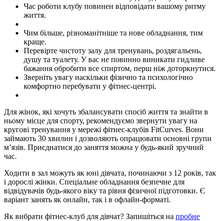
Час роботи клубу повинен відповідати вашому ритму
життя.
Чим більше, різноманітніше та нове обладнання, тим
краще.
Перевірте чистоту залу для тренувань, роздягальень,
душу та туалету. У вас не повинно виникати гидливе
бажання обробити все спиртом, перш ніж доторкнутися.
Зверніть увагу наскільки фізично та психологічно
комфортно перебувати у фітнес-центрі.
Для жінок, які хочуть збалансувати спосіб життя та знайти в
ньому місце для спорту, рекомендуємо звернути увагу на
кругові тренування у мережі фітнес-клубів FitCurves. Вони
займають 30 хвилин і дозволяють опрацювати основні групи
м’язів. Приєднатися до заняття можна у будь-який зручний
час.
Ходити в зал можуть як юні дівчата, починаючи з 12 років, так
і дорослі жінки. Спеціальне обладнання безпечне для
відвідувачів будь-якого віку та рівня фізичної підготовки. Є
варіант занять як онлайн, так і в офлайн-форматі.
Як вибрати фітнес-клуб для дівчат? Запишіться на
пробне