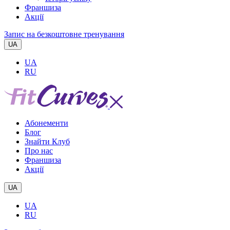
Франшиза
Акції
Запис на безкоштовне тренування
UA
UA
RU
Абонементи
Блог
Знайти Клуб
Про нас
Франшиза
Акції
UA
UA
RU